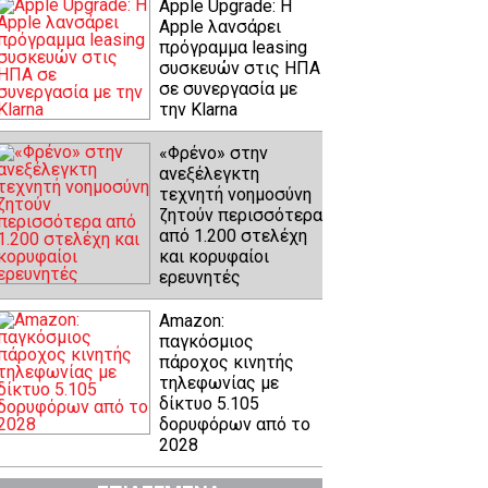
Apple Upgrade: Η
Apple λανσάρει
πρόγραμμα leasing
συσκευών στις ΗΠΑ
σε συνεργασία με
την Klarna
«Φρένο» στην
ανεξέλεγκτη
τεχνητή νοημοσύνη
ζητούν περισσότερα
από 1.200 στελέχη
και κορυφαίοι
ερευνητές
Amazon:
παγκόσμιος
πάροχος κινητής
τηλεφωνίας με
δίκτυο 5.105
δορυφόρων από το
2028