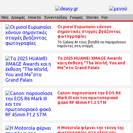
Νέα
Δοκιμές
How to
Συνεντεύξεις
Γνώμες
Stories
Fun
Οι μισοί Ευρωπαίοι χάνουν
σημαντικές στιγμές βγάζοντας
φωτογραφίες
Το Galaxy AI τους βοηθά να παραμείνουν
παρόντες στη στιγμή.
Τα 2025 HUAWEI XMAGE Awards
και η έκθεση “The World, You and
Me”στο Grand Palais
Canon: παρουσίασε την EOS R6
Mark III και τον πρωτοποριακό
φακό RF 45mm F1.2 STM
H Motorola φέρνει την τέχνη της
φωτογραφίας στα χέρια μας