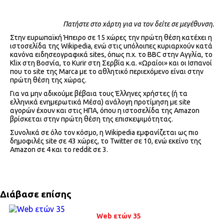
Πατήστε στο χάρτη για να τον δείτε σε μεγέθυνση.
Στην ευρωπαϊκή Ήπειρο σε 15 χώρες την πρώτη θέση κατέχει η
ιστοσελίδα της Wikipedia, ενώ στις υπόλοιπες κυριαρχούν κατά
κανόνα ειδησεογραφικά sites, όπως π.χ. το BBC στην Αγγλία, το
Klix στη Βοσνία, το Kurir στη Σερβία κ.α. «Ωραίοι» και οι Ισπανοί
που το site της Marca με το αθλητικό περιεχόμενο είναι στην
πρώτη θέση της χώρας.
Για να μην αδικούμε βέβαια τους Έλληνες χρήστες (ή τα
ελληνικά ενημερωτικά Μέσα) ανάλογη προτίμηση με site
αγορών έχουν και στις ΗΠΑ, όπου η ιστοσελίδα της Amazon
βρίσκεται στην πρώτη θέση της επισκεψιμότητας.
Συνολικά σε όλο τον κόσμο, η Wikipedia εμφανίζεται ως πιο
δημοφιλές site σε 43 χώρες, το Twitter σε 10, ενώ εκείνο της
Amazon σε 4 και το reddit σε 3.
Διάβασε επίσης
Web ετών 35