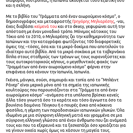
διαφοράς νοοτροπίας, η Ιαπωνία ακούγεται τόσο εξωτική όσο
και η σελήνη.
Με το βιβλίο του “Γράμματα από έναν αιωρούμενο κόσμο”, ο
δημοσιογράφος και μεταφραστής
Γρηγόρης Μηλιαρέσης
, -ναι,
έχεις διαβάσει
κείμενά του
και στο deasy, γεφυρώνει αυτή την
απόσταση με έναν μοναδικό τρόπο. Μόνιμος κάτοικος του
Τόκιο από το 2010, ο Μηλιαρέσης ζει την καθημερινότητα των
Ιαπώνων και την καταγράφει φωτίζοντας 100 διαφορετικές
όψεις της –τόσες, όσα και τα μικρό-δοκίμια που αποτελούν το
ιδιαίτερο αυτό βιβλίο. Από τα μικρά σοκάκια με τα ταβερνάκια
δίπλα στους σταθμούς των τρένων ως τους ουρανοξύστες και
τους αυτοκρατορικούς κήπους, ο μεγεθυντικός φακός των
“Γραμμάτων από έναν αιωρούμενο κόσμο” φέρνει στην
επιφάνεια όσα κάνουν την Ιαπωνία, Ιαπωνία.
Γκέισα, μάνγκα, σούσι, σαμουράι και τοπία από το “Μπλέιντ
Ράνερ” είναι μερικά μόνο από τα σημεία της ιαπωνικής
κουλτούρας που παρουσιάζονται στα “Γράμματα από έναν
αιωρούμενο κόσμο” –ανάμεσα στα υπόλοιπα βρίσκει κανείς
άλλα τόσο γνωστά όσο το καράτε και τόσο άγνωστα όσο τα
βουνίσια δαιμόνια Τένγκου ή ο πουρές άνκο από κόκκινα
φασόλια, η γέμιση των παραδοσιακών ιαπωνικών γλυκών. Όλα
ιδωμένα με μια σύγχρονη ελληνική ματιά και γραμμένα σε μια
σύγχρονη ελληνική γλώσσα από έναν άνθρωπο που ζει ανάμεσά
τους και που τα εξερευνά και τα ξεσκεπάζει όσο χρειάζεται για
να γίνουν οικεία χωρίς όμως να χάσουν τη μαγεία τους.