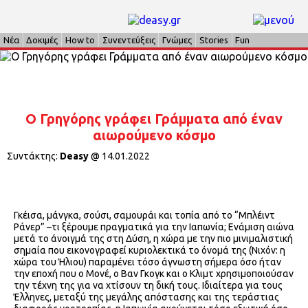
Νέα
Δοκιμές
How to
Συνεντεύξεις
Γνώμες
Stories
Fun
Ο Γρηγόρης γράφει Γράμματα από έναν
αιωρούμενο κόσμο
Συντάκτης:
Deasy
@
14.01.2022
Γκέισα, μάνγκα, σούσι, σαμουράι και τοπία από το “Μπλέιντ
Ράνερ” –τι ξέρουμε πραγματικά για την Ιαπωνία; Ενάμιση αιώνα
μετά το άνοιγμά της στη Δύση, η χώρα με την πιο μινιμαλιστική
σημαία που εικονογραφεί κυριολεκτικά το όνομά της (Νιχόν: η
χώρα του Ήλιου) παραμένει τόσο άγνωστη σήμερα όσο ήταν
την εποχή που ο Μονέ, ο Βαν Γκογκ και ο Κλιμτ χρησιμοποιούσαν
την τέχνη της για να χτίσουν τη δική τους. Ιδιαίτερα για τους
Έλληνες, μεταξύ της μεγάλης απόστασης και της τεράστιας