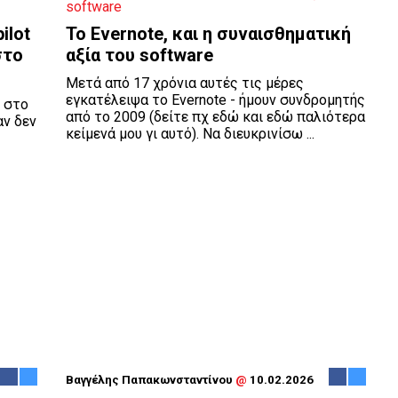
ilot
Το Evernote, και η συναισθηματική
στο
αξία του software
Μετά από 17 χρόνια αυτές τις μέρες
εγκατέλειψα το Evernote - ήμουν συνδρομητής
t στο
από το 2009 (δείτε πχ εδώ και εδώ παλιότερα
αν δεν
κείμενά μου γι αυτό). Να διευκρινίσω ...
Βαγγέλης Παπακωνσταντίνου
@
10.02.2026