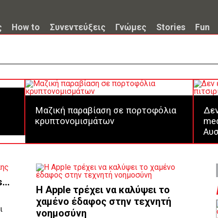
ς
How to
Συνεντεύξεις
Γνώμες
Stories
Fun
Μαζική παραβίαση σε πορτοφόλια
Δεν
κρυπτονομισμάτων
med
Αυσ
...
Η Apple τρέχει να καλύψει το
χαμένο έδαφος στην τεχνητή
ι
νοημοσύνη