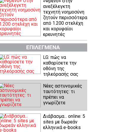
«Φρένο» στην
ανεξέλεγκτη
τεχνητή νοημοσύνη
ζητούν περισσότερα
από 1.200 στελέχη
και κορυφαίοι
ερευνητές
ΕΠΙΛΕΓΜΕΝΑ
LG: πώς να
καθαρίσετε την
οθόνη της
τηλεόρασής σας
Νέες αστυνομικές
ταυτότητες: τι
πρέπει να
γνωρίζετε
Διάβασμα... online: 5
sites με δωρεάν
ελληνικά e-books