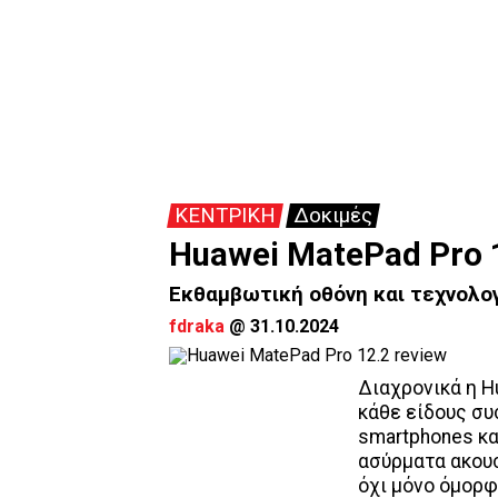
ΚΕΝΤΡΙΚΗ
Δοκιμές
Huawei MatePad Pro 1
Εκθαμβωτική οθόνη και τεχνολογ
fdraka
@
31.10.2024
Διαχρονικά η H
κάθε είδους συ
smartphones και
ασύρματα ακουσ
όχι μόνο όμορφ