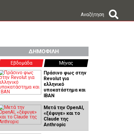
Αναζήτηση
ΔΗΜΟΦΙΛΗ
Εβδομάδα
Μήνας
Πράσινο φως στην
Revolut για
ελληνικό
υποκατάστημα και
IBAN
Μετά την OpenAI,
«ξέφυγε» και το
Claude της
Anthropic