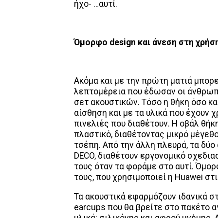
ήχο- …αυτί.
Όμορφο
design και άνεση στη χρήσ
Ακόμα και με την πρώτη ματιά μπορ
λεπτομέρεια που έδωσαν οι άνθρωπ
σετ ακουστικών. Τόσο η θήκη όσο κα
αίσθηση και με τα υλικά που έχουν χ
πινελιές που διαθέτουν. Η οβάλ θήκ
πλαστικό, διαθέτοντας μικρό μέγεθ
τσέπη. Από την άλλη πλευρά, τα δύο
DECO, διαθέτουν εργονομικό σχεδια
τους όταν τα φοράμε στο αυτί. Όμο
τους, που χρησιμοποιεί η Huawei στ
Τα ακουστικά εφαρμόζουν ιδανικά στ
earcups που θα βρείτε στο πακέτο 
υλικά: σιλικόνης και αφρού μνήμης. 