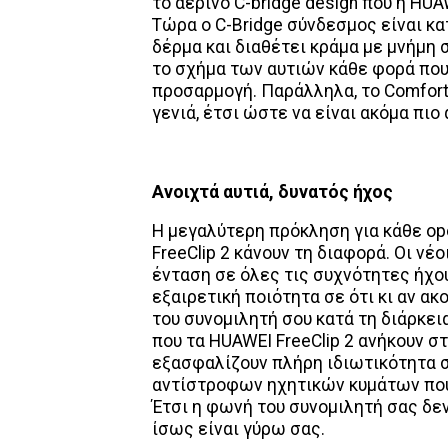
το αέρινο C-bridge design που η HU
Τώρα ο C-Bridge σύνδεσμος είναι κα
δέρμα και διαθέτει κράμα με μνήμη 
το σχήμα των αυτιών κάθε φορά πο
προσαρμογή. Παράλληλα, το Comfort
γενιά, έτσι ώστε να είναι ακόμα πι
Ανοιχτά αυτιά, δυνατός ήχος
Η μεγαλύτερη πρόκληση για κάθε ope
FreeClip 2 κάνουν τη διαφορά. Οι ν
ένταση σε όλες τις συχνότητες ήχο
εξαιρετική ποιότητα σε ότι κι αν ακ
του συνομιλητή σου κατά τη διάρκε
που τα HUAWEI FreeClip 2 ανήκουν σ
εξασφαλίζουν πλήρη ιδιωτικότητα 
αντίστροφων ηχητικών κυμάτων που 
Έτσι η φωνή του συνομιλητή σας δε
ίσως είναι γύρω σας.