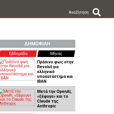
Αναζήτηση
ΔΗΜΟΦΙΛΗ
Εβδομάδα
Μήνας
Πράσινο φως στην
Revolut για
ελληνικό
υποκατάστημα και
IBAN
Μετά την OpenAI,
«ξέφυγε» και το
Claude της
Anthropic