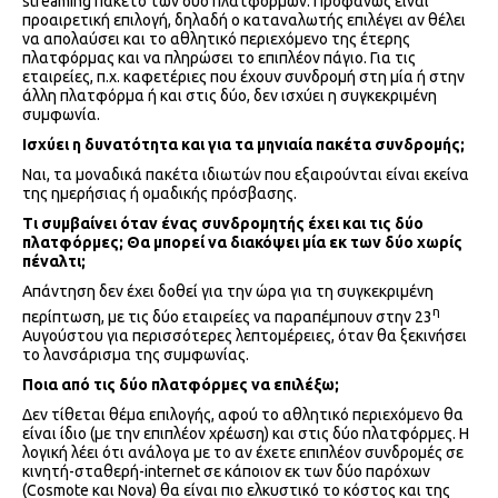
streaming πακέτο των δύο πλατφορμών. Προφανώς είναι
προαιρετική επιλογή, δηλαδή ο καταναλωτής επιλέγει αν θέλει
να απολαύσει και το αθλητικό περιεχόμενο της έτερης
πλατφόρμας και να πληρώσει το επιπλέον πάγιο. Για τις
εταιρείες, π.χ. καφετέριες που έχουν συνδρομή στη μία ή στην
άλλη πλατφόρμα ή και στις δύο, δεν ισχύει η συγκεκριμένη
συμφωνία.
Ισχύει η δυνατότητα και για τα μηνιαία πακέτα συνδρομής;
Ναι, τα μοναδικά πακέτα ιδιωτών που εξαιρούνται είναι εκείνα
της ημερήσιας ή ομαδικής πρόσβασης.
Τι συμβαίνει όταν ένας συνδρομητής έχει και τις δύο
πλατφόρμες; Θα μπορεί να διακόψει μία εκ των δύο χωρίς
πέναλτι;
Απάντηση δεν έχει δοθεί για την ώρα για τη συγκεκριμένη
η
περίπτωση, με τις δύο εταιρείες να παραπέμπουν στην 23
Αυγούστου για περισσότερες λεπτομέρειες, όταν θα ξεκινήσει
το λανσάρισμα της συμφωνίας.
Ποια από τις δύο πλατφόρμες να επιλέξω;
Δεν τίθεται θέμα επιλογής, αφού το αθλητικό περιεχόμενο θα
είναι ίδιο (με την επιπλέον χρέωση) και στις δύο πλατφόρμες. Η
λογική λέει ότι ανάλογα με το αν έχετε επιπλέον συνδρομές σε
κινητή-σταθερή-internet σε κάποιον εκ των δύο παρόχων
(Cosmote και Nova) θα είναι πιο ελκυστικό το κόστος και της