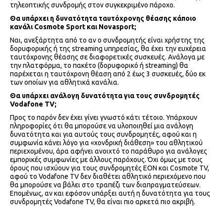
τηλεοπτικής συνδρομής στον συγκεκριμένο πάροχο.
Θα υπάρχει η δυνατότητα ταυτόχρονης θέασης κάποιο
κανάλι
Cosmote
Sport και
Novasport;
Ναι, ανεξάρτητα από το αν ο συνδρομητής είναι χρήστης της
δορυφορικής ή της streaming υπηρεσίας, θα έχει την ευχέρεια
ταυτόχρονης θέασης σε διαφορετικές συσκευές. Ανάλογα με
την πλατφόρμα, το πακέτο (δορυφορικό ή streaming) θα
παρέχεται η ταυτόχρονη θέαση από 2 έως 3 συσκευές, δύο εκ
των οποίων για αθλητικά κανάλια.
Θα υπάρχει ανάλογη δυνατότητα για τους συνδρομητές
Vodafone
TV;
Προς το παρόν δεν έχει γίνει γνωστό κάτι τέτοιο. Υπάρχουν
πληροφορίες ότι θα μπορούσε να υλοποιηθεί μια ανάλογη
δυνατότητα και για αυτούς τους συνδρομητές, αφού και η
συμφωνία κάνει λόγο για «χονδρική διάθεση» του αθλητικού
περιεχομένου, άρα αφήνει ανοιχτό το παράθυρο για ανάλογες
εμπορικές συμφωνίες με άλλους παρόχους. Όχι όμως με τους
όρους που ισχύουν για τους συνδρομητές EON και Cosmote TV,
αφού το Vodafone TV δεν διαθέτει αθλητικό περιεχόμενο που
θα μπορούσε να βάλει στο τραπέζι των διαπραγματεύσεων.
Επομένως, αν και εφόσον υπάρξει αυτή η δυνατότητα για τους
συνδρομητές Vodafone TV, θα είναι πιο αρκετά πιο ακριβή.