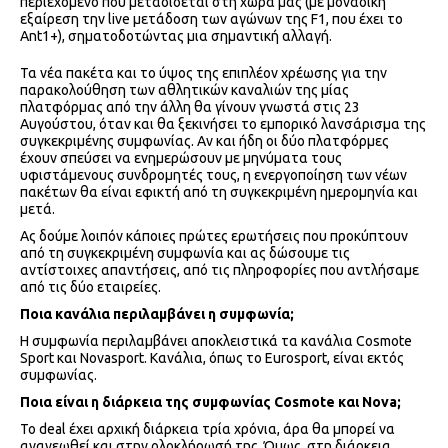
περιεχόμενο που μεταδίδεται στη χώρα μας (με μοναδική
εξαίρεση την live μετάδοση των αγώνων της F1, που έχει το
Ant1+), σηματοδοτώντας μια σημαντική αλλαγή.
Τα νέα πακέτα και το ύψος της επιπλέον χρέωσης για την
παρακολούθηση των αθλητικών καναλιών της μίας
πλατφόρμας από την άλλη θα γίνουν γνωστά στις 23
Αυγούστου, όταν και θα ξεκινήσει το εμπορικό λανσάρισμα της
συγκεκριμένης συμφωνίας. Αν και ήδη οι δύο πλατφόρμες
έχουν σπεύσει να ενημερώσουν με μηνύματα τους
υφιστάμενους συνδρομητές τους, η ενεργοποίηση των νέων
πακέτων θα είναι εφικτή από τη συγκεκριμένη ημερομηνία και
μετά.
Ας δούμε λοιπόν κάποιες πρώτες ερωτήσεις που προκύπτουν
από τη συγκεκριμένη συμφωνία και ας δώσουμε τις
αντίστοιχες απαντήσεις, από τις πληροφορίες που αντλήσαμε
από τις δύο εταιρείες.
Ποια κανάλια περιλαμβάνει η συμφωνία;
Η συμφωνία περιλαμβάνει αποκλειστικά τα κανάλια Cosmote
Sport και Novasport. Κανάλια, όπως το Eurosport, είναι εκτός
συμφωνίας.
Ποια είναι η διάρκεια της συμφωνίας
Cosmote και
Nova;
Το deal έχει αρχική διάρκεια τρία χρόνια, άρα θα μπορεί να
ανανεωθεί και στην ολοκλήρωσή της. Όμως, στη διάρκεια