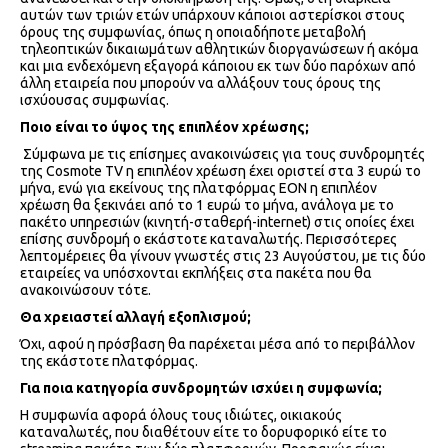
αυτών των τριών ετών υπάρχουν κάποιοι αστερίσκοι στους
όρους της συμφωνίας, όπως η οποιαδήποτε μεταβολή
τηλεοπτικών δικαιωμάτων αθλητικών διοργανώσεων ή ακόμα
και μια ενδεχόμενη εξαγορά κάποιου εκ των δύο παρόχων από
άλλη εταιρεία που μπορούν να αλλάξουν τους όρους της
ισχύουσας συμφωνίας.
Ποιο είναι το ύψος της επιπλέον χρέωσης;
Σύμφωνα με τις επίσημες ανακοινώσεις για τους συνδρομητές
της Cosmote TV η επιπλέον χρέωση έχει οριστεί στα 3 ευρώ το
μήνα, ενώ για εκείνους της πλατφόρμας ΕΟΝ η επιπλέον
χρέωση θα ξεκινάει από το 1 ευρώ το μήνα, ανάλογα με το
πακέτο υπηρεσιών (κινητή-σταθερή-internet) στις οποίες έχει
επίσης συνδρομή ο εκάστοτε καταναλωτής. Περισσότερες
λεπτομέρειες θα γίνουν γνωστές στις 23 Αυγούστου, με τις δύο
εταιρείες να υπόσχονται εκπλήξεις στα πακέτα που θα
ανακοινώσουν τότε.
Θα χρειαστεί αλλαγή εξοπλισμού;
Όχι, αφού η πρόσβαση θα παρέχεται μέσα από το περιβάλλον
της εκάστοτε πλατφόρμας.
Για ποια κατηγορία συνδρομητών ισχύει η συμφωνία;
Η συμφωνία αφορά όλους τους ιδιώτες, οικιακούς
καταναλωτές, που διαθέτουν είτε το δορυφορικό είτε το