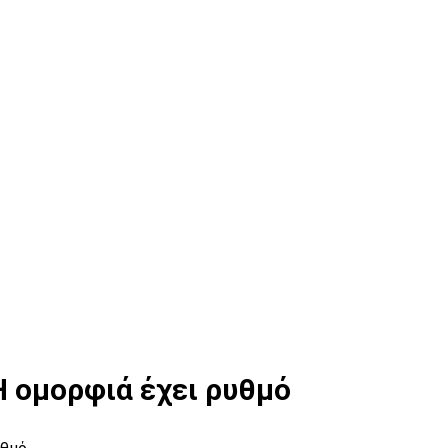
 Η oμορφιά έχει ρυθμό