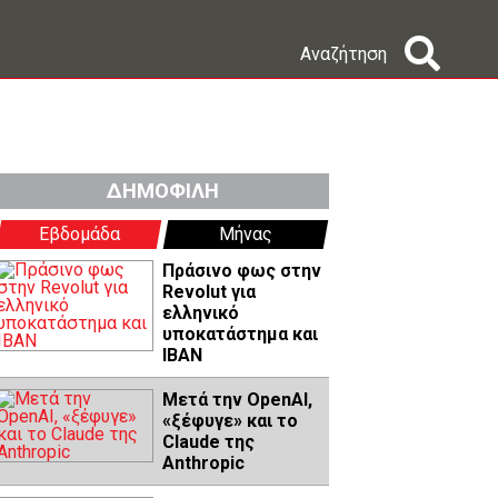
Αναζήτηση
ΔΗΜΟΦΙΛΗ
Εβδομάδα
Μήνας
Πράσινο φως στην
Revolut για
ελληνικό
υποκατάστημα και
IBAN
Μετά την OpenAI,
«ξέφυγε» και το
Claude της
Anthropic