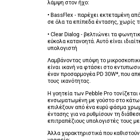
λάμψη στον ήχο:
• BassFlex - παρέχει εκτεταμένη α
σε όλα τα επίπεδα έντασης, χωρίς τ
• Clear Dialog - βελτιώνει τα φωνητι
εύκολα κατανοητά. Αυτό είναι ιδιαί
υπολογιστή
Λαμβάνοντας υπόψη το μικροσκοπικό
είναι ικανή να φτάσει στο εντυπωσ
έναν προσαρμογέα PD 30W*, που απ
τους ικανότητας.
Η γοητεία των Pebble Pro τονίζεται
ενσωματωμένη με γούστο στο κάτω 
επιλέξουν από ένα ευρύ φάσμα χρω
έντασης για να ρυθμίσουν τη διάθεσ
επιτραπέζιους υπολογιστές τους με 3
Άλλα χαρακτηριστικά που καθιστούν