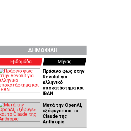
ΔΗΜΟΦΙΛΗ
Εβδομάδα
Μήνας
Πράσινο φως στην
Revolut για
ελληνικό
υποκατάστημα και
IBAN
Μετά την OpenAI,
«ξέφυγε» και το
Claude της
Anthropic