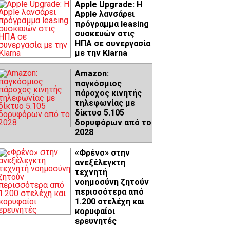
Apple Upgrade: Η
Apple λανσάρει
πρόγραμμα leasing
συσκευών στις
ΗΠΑ σε συνεργασία
με την Klarna
Amazon:
παγκόσμιος
πάροχος κινητής
τηλεφωνίας με
δίκτυο 5.105
δορυφόρων από το
2028
«Φρένο» στην
ανεξέλεγκτη
τεχνητή
νοημοσύνη ζητούν
περισσότερα από
1.200 στελέχη και
κορυφαίοι
ερευνητές