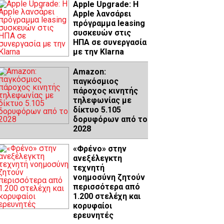
Apple Upgrade: Η
Apple λανσάρει
πρόγραμμα leasing
συσκευών στις
ΗΠΑ σε συνεργασία
με την Klarna
Amazon:
παγκόσμιος
πάροχος κινητής
τηλεφωνίας με
δίκτυο 5.105
δορυφόρων από το
2028
«Φρένο» στην
ανεξέλεγκτη
τεχνητή
νοημοσύνη ζητούν
περισσότερα από
1.200 στελέχη και
κορυφαίοι
ερευνητές