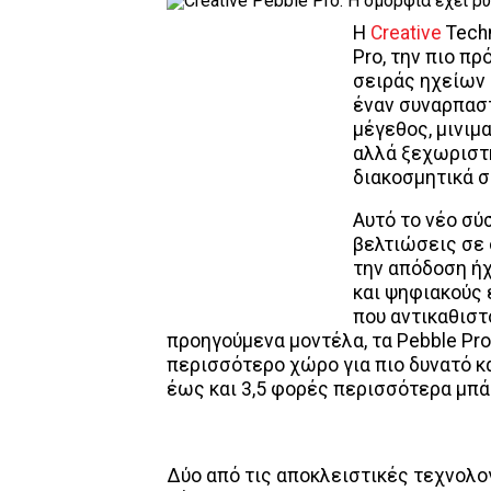
Η
Creative
Techn
Pro, την πιο π
σειράς ηχείων 
έναν συναρπασ
μέγεθος, μινιμ
αλλά ξεχωριστή
διακοσμητικά σ
Αυτό το νέο σύ
βελτιώσεις σε 
την απόδοση ήχ
και ψηφιακούς
που αντικαθιστ
προηγούμενα μοντέλα, τα Pebble Pro
περισσότερο χώρο για πιο δυνατό κα
έως και 3,5 φορές περισσότερα μπά
Δύο από τις αποκλειστικές τεχνολο