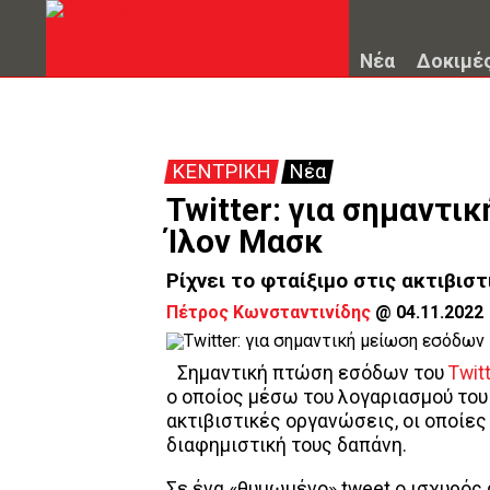
Νέα
Δοκιμέ
ΚΕΝΤΡΙΚΗ
Νέα
Twitter: για σημαντι
Ίλον Μασκ
Ρίχνει το φταίξιμο στις ακτιβισ
Πέτρος Κωνσταντινίδης
@
04.11.2022
Σημαντική πτώση εσόδων του
Twit
ο οποίος μέσω του λογαριασμού του
ακτιβιστικές οργανώσεις, οι οποίες
διαφημιστική τους δαπάνη.
Σε ένα «θυμωμένο» tweet ο ισχυρός ά