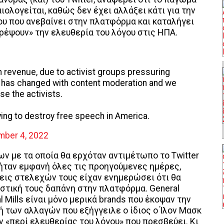
ιολογείται, καθώς δεν έχει αλλάξει κάτι για την
υ που ανεβαίνει στην πλατφόρμα και καταλήγει
τρέψουν» την ελευθερία του λόγου στις ΗΠΑ.
n revenue, due to activist groups pressuring
g has changed with content moderation and we
se the activists.
ing to destroy free speech in America.
ber 4, 2022
ν με τα οποία θα ερχόταν αντιμέτωπο το Twitter
ήταν εμφανή όλες τις προηγούμενες ημέρες,
εις στελεχών τους είχαν ενημερώσει ότι θα
στική τους δαπάνη στην πλατφόρμα. General
al Mills είναι μόνο μερικά brands που έκοψαν την
νή των αλλαγών που εξήγγειλε ο ίδιος ο Ίλον Μασκ
 «περί ελευθερίας του λόγου» που πρεσβεύει. Κι