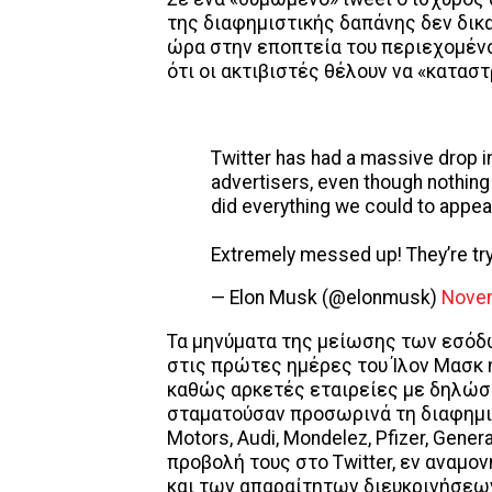
της διαφημιστικής δαπάνης δεν δικα
ώρα στην εποπτεία του περιεχομένο
ότι οι ακτιβιστές θέλουν να «κατασ
Twitter has had a massive drop i
advertisers, even though nothin
did everything we could to appea
Extremely messed up! They’re try
— Elon Musk (@elonmusk)
Novem
Τα μηνύματα της μείωσης των εσόδω
στις πρώτες ημέρες του Ίλον Μασκ 
καθώς αρκετές εταιρείες με δηλώσ
σταματούσαν προσωρινά τη διαφημι
Motors, Audi, Mondelez, Pfizer, Gener
προβολή τους στο Twitter, εν αναμο
και των απαραίτητων διευκρινήσεων