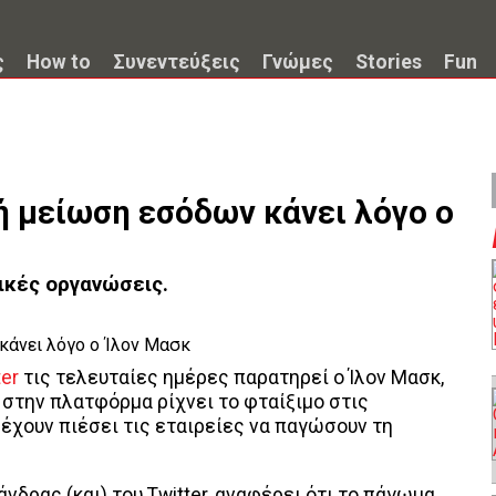
ς
How to
Συνεντεύξεις
Γνώμες
Stories
Fun
κή μείωση εσόδων κάνει λόγο ο
τικές οργανώσεις.
ter
τις τελευταίες ημέρες παρατηρεί ο Ίλον Μασκ,
 στην πλατφόρμα ρίχνει το φταίξιμο στις
 έχουν πιέσει τις εταιρείες να παγώσουν τη
νδρας (και) του Twitter, αναφέρει ότι το πάγωμα