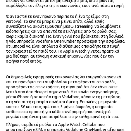
θέλουν να κινούνται με πλήρη ανεξαρτησία, διατηρώντας
παράλληλα τον έλεγχο της επικοινωνίας τους ανά πάσα στιγμή.
Φανταστείτε έναν πρωινό περίπατο ή ένα τρέξιμο στη
γειτονιά: το κινητό μπορεί να μείνει σπίτι, αλλά εσείς
συνεχίζετε να ακούτε μουσική μέσω streaming, να λαμβάνετε
ειδοποιήσεις και να απαντάτε σε κλήσεις από το ρολόι σας,
χωρίς καμία διακοπή. Για έναν γονιό που βρίσκεται στη δουλειά,
η νέα υπηρεσία Vodafone OneNumber προσφέρει την ασφάλεια
ότι μπορεί να είναι απόλυτα διαθέσιμος οποιαδήποτε στιγμή
τον χρειαστεί το παιδί του. Το Apple Watch γίνεται πρακτικά
μια δεύτερη, αυτόνομη συσκευή επικοινωνίας που δεν τον
αφήνει ποτέ εκτός.
Οι δημοφιλείς εφαρμογές επικοινωνίας λειτουργούν κανονικά
και τα προνόμια του συμβολαίου μεταφέρονται στο ρολόι,
προσφέροντας στον χρήστη τη σιγουριά ότι δεν χάνει ούτε
λεπτό από όσα θεωρεί σημαντικά. Η ευκολία ενεργοποίησης,
μέσω iPhone ή σε κατάστημα Vodafone, κάνουν τη μετάβαση
στη νέα αυτή εμπειρία απλή και άμεση. Επιπλέον, με μηνιαίο
κόστος 5€ και τους πρώτους 3 μήνες δωρεάν, η υπηρεσία
καθίσταται προσιτή για κάθε συνδρομητή που αναζητά
μεγαλύτερη άνεση και ασφάλεια στην καθημερινότητά του.
Πλήρως συμβατό με όλα τα Apple Watch Cellular που
υποστηρίζουν eSIM, η υπηρεσία Vodafone OneNumber αξιοποιεί