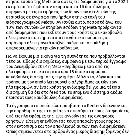
ετήσια έσοδα της Meta από αυτές τις διαφημίσεις για το 2024
εκτιμάται ότι έφθασαν ακόμα και τα 16 δισ. δολάρια,
σύμφωνα με τις εκτιμήσεις των ίδιων των στελεχών της
εταιρείας σε έγγραφα που ήρθαν στην κατοχή του
ειδησεογραφικού Μέσου. Αν ισχύει αυτό, ποσοστό άνω του
10% των συνολικών ετησίων εσόδων της Meta προέρχονται
από διαφημίσεις που εκθέτουν τους χρήστες σε κακόβουλα
ηλεκτρονικά συστήματα και επενδυτικά σχήματα, σε
παράνομα ηλεκτρονικά καζίνο, ακόμα και σε πώληση
απαγορευμένων ιατρικών προϊόντων.
Για να έχουμε μια εικόνα για τη συχνότητα που προβάλλονται
τέτοιου είδους διαφημίσεις, σύμφωνα με εσωτερικό έγγραφο
του Δεκεμβρίου 2024 η Meta «σερβίρει» μέσα από τις
πλατφόρμες της κατά μέσο όρο 15 δισεκατομμύρια
κακόβουλες διαφημίσεις την ημέρα. Μάλιστα, λόγω και του
τρόπου με τον οποίο λειτουργεί ο αλγόριθμος αυτών των
πλατφορμών, αν ένας χρήστης ενδιαφερθεί για μια τέτοια
διαφήμιση θα δει στο feed του το επόμενο διάστημα ακόμα
περισσότερες κακόβουλες διαφημίσεις.
Τα έγγραφα στα οποία είχε πρόσβαση το Reuters δείχνουν και
την απροθυμία της εταιρείας να αποσύρει τέτοιες διαφημίσεις
από τις πλατφόρμες της, είτε αγνοώντας τις αναφορές
χρηστών, είτε μη επενδύοντας τους απαραίτητους πόρους
στον εντοπισμό και τον αποκλεισμό αυτών των διαφημίσεων.
Όπως σημειώνεται στο άρθρο ένας μικρός διαφημιζόμενος δεν