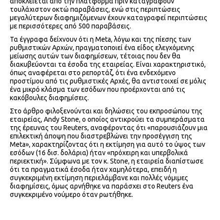
αποκλείεται από την πλατφόρμα πριν καταγραφούν
τουλάχιστον οκτώ παραβάσεις, ενώ στις περιπτώσεις
μεγαλύτερων διαφημιζόμενων έχουν καταγραφεί περιπτώσεις
με περισσότερες από 500 παραβάσεις.
Τα έγγραφα δείχνουν ότι η Meta, λόγω και της πίεσης των
ρυθμιστικών Αρχών, πραγματοποιεί ένα είδος ελεγχόμενης
μείωσης αυτών των διαφημίσεων, τέτοιας που δεν θα
διακυβεύονται τα έσοδα της εταιρείας. Είναι χαρακτηριστικό,
όπως αναφέρεται στο ρεπορτάζ, ότι ένα ενδεχόμενο
προστίμου από τις ρυθμιστικές Αρχές, θα αντιστοιχεί σε μόλις
ένα μικρό κλάσμα των εσόδων που προέρχονται από τις
κακόβουλες διαφημίσεις.
Στο άρθρο φιλοξενούνται και δηλώσεις του εκπροσώπου της
εταιρείας, Andy Stone, ο οποίος αντικρούει τα συμπεράσματα
της έρευνας του Reuters, αναφέροντας ότι «παρουσιάζουν μια
επιλεκτική άποψη που διαστρεβλώνει την προσέγγιση της
Meta», χαρακτηρίζοντας ότι η εκτίμηση για αυτό το ύψος των
εσόδων (16 δισ. δολάρια) ήταν «πρόχειρη και υπερβολικά
περιεκτική». Σύμφωνα με τον κ. Stone, η εταιρεία διαπίστωσε
ότι τα πραγματικά έσοδα ήταν χαμηλότερα, επειδή η
συγκεκριμένη εκτίμηση περιελάμβανε και πολλές νόμιμες
διαφημίσεις, όμως αρνήθηκε να παράσχει στο Reuters ένα
συγκεκριμένο νούμερο όταν ρωτήθηκε.