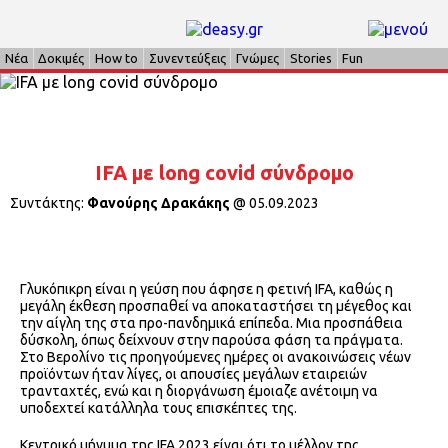
Νέα
Δοκιμές
How to
Συνεντεύξεις
Γνώμες
Stories
Fun
IFA με long covid σύνδρομο
Συντάκτης:
Φανούρης Δρακάκης
@
05.09.2023
Γλυκόπικρη είναι η γεύση που άφησε η φετινή IFA, καθώς η
μεγάλη έκθεση προσπαθεί να αποκαταστήσει τη μέγεθος και
την αίγλη της στα προ-πανδημικά επίπεδα. Μια προσπάθεια
δύσκολη, όπως δείχνουν στην παρούσα φάση τα πράγματα.
Στο Βερολίνο τις προηγούμενες ημέρες οι ανακοινώσεις νέων
προϊόντων ήταν λίγες, οι απουσίες μεγάλων εταιρειών
τρανταχτές, ενώ και η διοργάνωση έμοιαζε ανέτοιμη να
υποδεχτεί κατάλληλα τους επισκέπτες της.
Κεντρικό μήνυμα της IFA 2023 είναι ότι το μέλλον της