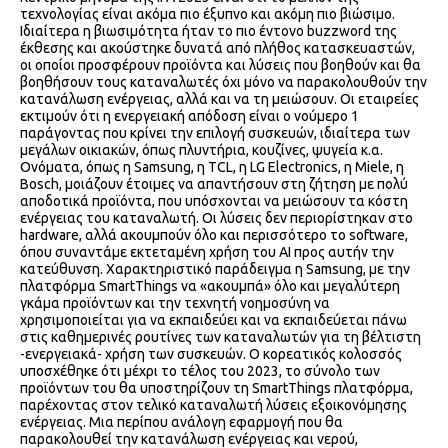
τεχνολογίας είναι ακόμα πιο έξυπνο και ακόμη πιο βιώσιμο.
Ιδιαίτερα η βιωσιμότητα ήταν το πιο έντονο buzzword της
έκθεσης και ακούστηκε δυνατά από πλήθος κατασκευαστών,
οι οποίοι προσφέρουν προϊόντα και λύσεις που βοηθούν και θα
βοηθήσουν τους καταναλωτές όχι μόνο να παρακολουθούν την
κατανάλωση ενέργειας, αλλά και να τη μειώσουν. Οι εταιρείες
εκτιμούν ότι η ενεργειακή απόδοση είναι ο νούμερο 1
παράγοντας που κρίνει την επιλογή συσκευών, ιδιαίτερα των
μεγάλων οικιακών, όπως πλυντήρια, κουζίνες, ψυγεία κ.α.
Ονόματα, όπως η Samsung, η TCL, η LG Electronics, η Miele, η
Bosch, μοιάζουν έτοιμες να απαντήσουν στη ζήτηση με πολύ
αποδοτικά προϊόντα, που υπόσχονται να μειώσουν τα κόστη
ενέργειας του καταναλωτή. Οι λύσεις δεν περιορίστηκαν στο
hardware, αλλά ακουμπούν όλο και περισσότερο το software,
όπου συναντάμε εκτεταμένη χρήση του ΑΙ προς αυτήν την
κατεύθυνση. Χαρακτηριστικό παράδειγμα η Samsung, με την
πλατφόρμα SmartThings να «ακουμπά» όλο και μεγαλύτερη
γκάμα προϊόντων και την τεχνητή νοημοσύνη να
χρησιμοποιείται για να εκπαιδεύει και να εκπαιδεύεται πάνω
στις καθημερινές ρουτίνες των καταναλωτών για τη βέλτιστη
-ενεργειακά- χρήση των συσκευών. Ο κορεατικός κολοσσός
υποσχέθηκε ότι μέχρι το τέλος του 2023, το σύνολο των
προϊόντων του θα υποστηρίζουν τη SmartThings πλατφόρμα,
παρέχοντας στον τελικό καταναλωτή λύσεις εξοικονόμησης
ενέργειας. Μια περίπου ανάλογη εφαρμογή που θα
παρακολουθεί την κατανάλωση ενέργειας και νερού,