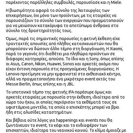
παρέχοντας παράλληλες συμβουλές, παρουσίασε και η Miele.
Η βιωσιμότητα αφορά το σύνολο της λειτουργίας των
επιχειρήσεων, όχι μόνο των προϊόντων, με τις εταιρείες να
παρουσιάζουν το σύνολο των ενεργειών που πραγματοποιούν
για να μειώσουν κατακόρυφα το αποτύπωμα άνθρακα στο
σύνολο της δραστηριότητάς τους.
Όμως, παρά τις σημαντικές παρουσίες η φετινή έκθεση είχε
τρανταχτές απουσίες από πλήθος κατασκευαστών που θα
μπορούσαν να δώσουν άλλο τέμπο στη διοργάνωση. Η Xiaomi,
παρά το γεγονός ότι διαθέτει μια πληθώρα προϊόντων σε
διάφορες κατηγορίες, απούσα. Το ίδιο και η Sony, όπως επίσης
οι Asus, Canon, Nikon, Huawei, Sonos και αρκετές ακόμα που
είχαν έντονη παρουσία στις προηγούμενες διοργανώσεις. Η
Lenovo προτίμησε να μην εμφανιστεί στο εκθεσιακό κέντρο,
αλλά να πραγματοποιήσει ένα μικρότερο event εκτός του
Messe Berlin, όπως επίσης και η JBL.
Το υποτονικό τέμπο της φετινής IFA παρέσυρε όμως και
αρκετές εταιρείες με παρουσία στην έκθεση, ιδιαίτερα από το
χώρο του ήχου, οι οποίες περιόρισαν τα εκθέματά τους σε
υφιστάμενα μοντέλα, τα οποία ο επισκέπτης μπορεί να βρει
ήδη στις αλυσίδες καταστημάτων.
Και βέβαια ούτε λόγος για happenings και events που θα
ζωντάνευαν το event, το κέφι και το ενδιαφέρον των
επισκεπτών, ιδιαίτερα του νεανικού κοινού. Το κλίμα έμοιαζε με