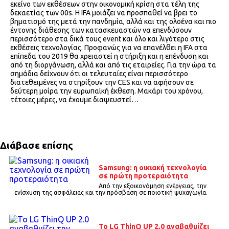
εκείνο των εκθέσεων στην οικονομική κρίση στα τέλη της
δεκαετίας των 00s. Η IFA μοιάζει να προσπαθεί να βρει το
βηματισμό της μετά την πανδημία, αλλά και της ολοένα και πιο
έντονης διάθεσης των κατασκευαστών να επενδύσουν
περισσότερο στα δικά τους event και όλο και λιγότερο στις
εκθέσεις τεχνολογίας. Προφανώς για να επανέλθει η IFA στα
επίπεδα του 2019 θα χρειαστεί η στήριξη και η επένδυση και
από τη διοργάνωση, αλλά και από τις εταιρείες. Για την ώρα τα
σημάδια δείχνουν ότι οι τελευταίες είναι περισσότερο
διατεθειμένες να στηρίξουν την CES και να αφήσουν σε
δεύτερη μοίρα την ευρωπαϊκή έκθεση. Μακάρι του χρόνου,
τέτοιες μέρες, να έχουμε διαψευστεί…
Διάβασε επίσης
Samsung: η οικιακή τεχνολογία
σε πρώτη προτεραιότητα
Από την εξοικονόμηση ενέργειας, την
ενίσχυση της ασφάλειας και την πρόσβαση σε ποιοτική ψυχαγωγία.
To LG ThinQ UP 2.0 αναβαθμίζει