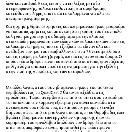
λένε και cardioid. Έχεις επίσης να επιλέξεις μεταξύ
στερεοφωνικής, πολυκατευθυντικής και αμφίδρομης
κατεύθυνσης λήψη, οπότε είστε καλυμμένοι για όλα τα
σενάρια ηχογράφησης.
Και η χρήση; Είμαστε χρήστες και όχι μηχανικοί ήχου, μπορούμε
να πούμε ως χρήστες και με άνεση ότι η χρήση του ήταν πολύ
καλή για ηχογράφηση σε διαμέρισμα με την κλασική
στοιχειώδη ηχομόνωση των ελληνικών πολυκατοικιών τόσο τις
καλοκαιρινές ημέρες που τα τζιτζίκια τα έδιναν όλα και
ανέβαζαν τον ήχο του περιβάλλοντος στα 75 ντεσιμπέλ, όσο
και τις ημέρες με λαϊκή (αγορά, όχι πίστα) στον πίσω δρόμο. Ο
οποίος πίσω δρόμος είναι πιο κοντά από όσο ίσως φαντάζεσαι,
με λίγα λόγια υπάρχει ταχύτατη ενημέρωση για την εξέλιξη
στην τιμή της ντομάτας και των σταφυλιών.
Με άλλα λόγια, στους συνηθισμένους ήχους του αστικού
περιβάλλοντος το QuadCast 2 θα αντεπεξέλθει στις
προκλήσεις. Τώρα, αν έρθει κάτω από το σπίτι σου το παιδί με
το παπάκι με την κομμένη εξάτμιση να κάνει καντάδα στο
αντικείμενο του πόθου του, αν κάποιος κηπουρός χτενίζει
θάμνους κάτω από το μπαλκόνι σου με ό,τι πιο θορυβώδες έχει
βγάλει η βιομηχανία των εργαλείων κηπουρικής ή αν τα
κομπρεσέρ του εργολάβου διαλύουν τον δρόμο έξω από το
σπίτι σου, μικρόφωνο είναι, προσπαθεί μεν φιλότιμα να