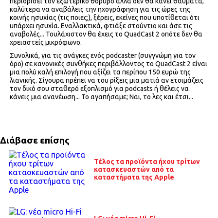
περιορίσει τον εξωτερικό θόρυβο αλλά δεν θα κάνει θαύματα,
καλύτερα να αναβάλεις την ηχογράφηση για τις ώρες της
κοινής ησυχίας (τις ποιες;), ξέρεις, εκείνες που υποτίθεται ότι
υπάρχει ησυχία. Εναλλακτικά, φτιάξε στούντιο και άσε τις
αναβολές... Τουλάχιστον θα έχεις το QuadCast 2 οπότε δεν θα
χρειαστείς μικρόφωνο.
Συνολικά, για τις ανάγκες ενός podcaster (συγγνώμη για τον
όρο) σε κανονικές συνθήκες περιβάλλοντος το QuadCast 2 είναι
μια πολύ καλή επιλογή που αξίζει τα περίπου 150 ευρώ της
λιανικής. Σίγουρα πρέπει να του ρίξεις μια ματιά αν ετοιμάζεις
τον δικό σου σταθερό εξοπλισμό για podcasts ή θέλεις να
κάνεις μια ανανέωση... Το αγαπήσαμε; Ναι, το λες και έτσι...
Διάβασε επίσης
Τέλος τα προϊόντα ήχου τρίτων
κατασκευαστών από τα
καταστήματα της Apple