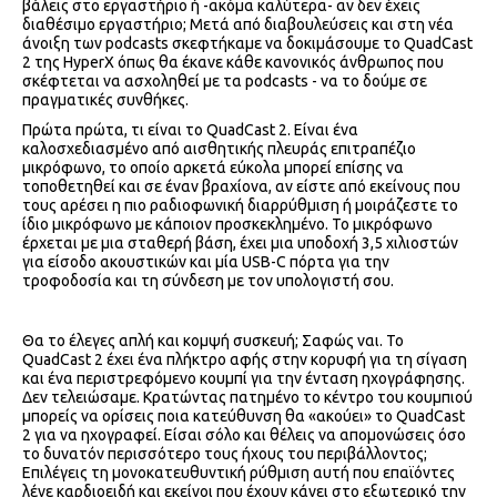
βάλεις στο εργαστήριο ή -ακόμα καλύτερα- αν δεν έχεις
διαθέσιμο εργαστήριο; Μετά από διαβουλεύσεις και στη νέα
άνοιξη των podcasts σκεφτήκαμε να δοκιμάσουμε το QuadCast
2 της HyperX όπως θα έκανε κάθε κανονικός άνθρωπος που
σκέφτεται να ασχοληθεί με τα podcasts - να το δούμε σε
πραγματικές συνθήκες.
Πρώτα πρώτα, τι είναι το QuadCast 2. Είναι ένα
καλοσχεδιασμένο από αισθητικής πλευράς επιτραπέζιο
μικρόφωνο, το οποίο αρκετά εύκολα μπορεί επίσης να
τοποθετηθεί και σε έναν βραχίονα, αν είστε από εκείνους που
τους αρέσει η πιο ραδιοφωνική διαρρύθμιση ή μοιράζεστε το
ίδιο μικρόφωνο με κάποιον προσκεκλημένο. Το μικρόφωνο
έρχεται με μια σταθερή βάση, έχει μια υποδοχή 3,5 χιλιοστών
για είσοδο ακουστικών και μία USB-C πόρτα για την
τροφοδοσία και τη σύνδεση με τον υπολογιστή σου.
Θα το έλεγες απλή και κομψή συσκευή; Σαφώς ναι. Το
QuadCast 2 έχει ένα πλήκτρο αφής στην κορυφή για τη σίγαση
και ένα περιστρεφόμενο κουμπί για την ένταση ηχογράφησης.
Δεν τελειώσαμε. Κρατώντας πατημένο το κέντρο του κουμπιού
μπορείς να ορίσεις ποια κατεύθυνση θα «ακούει» το QuadCast
2 για να ηχογραφεί. Είσαι σόλο και θέλεις να απομονώσεις όσο
το δυνατόν περισσότερο τους ήχους του περιβάλλοντος;
Επιλέγεις τη μονοκατευθυντική ρύθμιση αυτή που επαϊόντες
λένε καρδιοειδή και εκείνοι που έχουν κάνει στο εξωτερικό την