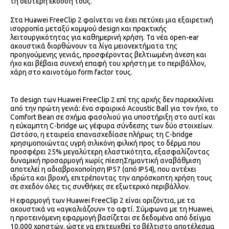
τη δεύτερη έκδοσή τους.
Στα Huawei FreeClip 2 φαίνεται να έχει πετύχει μια εξαιρετική
ισορροπία μεταξύ κομψού design και πρακτικής
λειτουργικότητας για καθημερινή χρήση. Τα νέα open-ear
ακουστικά διορθώνουν τα λίγα μειονεκτήματα της
προηγούμενης γενιάς, προσφέροντας βελτιωμένη άνεση και
ήχο και βέβαια συνεχή επαφή του χρήστη με το περιβάλλον,
χάρη στο καινοτόμο form factor τους.
Το design των Huawei FreeClip 2 επί της αρχής δεν παρεκκλίνει
από την πρώτη γενιά: ένα σφαιρικό Acoustic Ball για τον ήχο, το
Comfort Bean σε σχήμα φασολιού για υποστήριξη στο αυτί και
η εύκαμπτη C-bridge ως γέφυρα σύνδεσης των δύο στοιχείων.
Ωστόσο, η εταιρεία επανασχεδίασε πλήρως τη C-bridge
χρησιμοποιώντας υγρή σιλικόνη φιλική προς το δέρμα που
προσφέρει 25% μεγαλύτερη ελαστικότητα, εξασφαλίζοντας
δυναμική προσαρμογή χωρίς πίεσηΣημαντική αναβάθμιση
αποτελεί η αδιαβροχοποίηση IP57 (από IP54), που αντέχει
ιδρώτα και βροχή, επιτρέποντας την απρόσκοπτη χρήση τους
σε σχεδόν όλες τις συνθήκες σε εξωτερικό περιβάλλον.
Η εφαρμογή των Huawei FreeClip 2 είναι οριζόντια, με τα
ακουστικά να «αγκαλιάζουν» το αφτί. Σύμφωνα με τη Huawei,
η προτεινόμενη εφαρμογή βασίζεται σε δεδομένα από δείγμα
10.000 χρηστών, ώστε να επιτευχθεί το βέλτιστο αποτέλεσμα