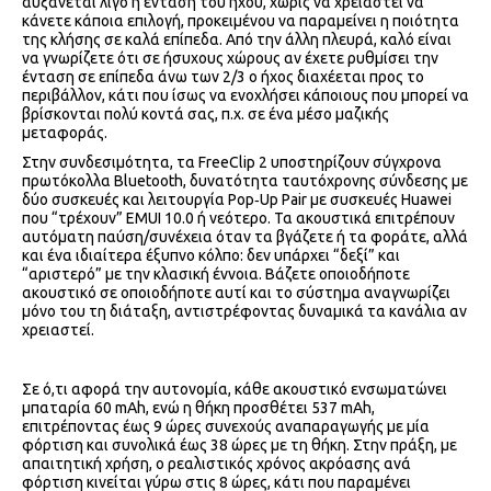
αυξάνεται λίγο η ένταση του ήχου, χωρίς να χρειαστεί να
κάνετε κάποια επιλογή, προκειμένου να παραμείνει η ποιότητα
της κλήσης σε καλά επίπεδα. Από την άλλη πλευρά, καλό είναι
να γνωρίζετε ότι σε ήσυχους χώρους αν έχετε ρυθμίσει την
ένταση σε επίπεδα άνω των 2/3 ο ήχος διαχέεται προς το
περιβάλλον, κάτι που ίσως να ενοχλήσει κάποιους που μπορεί να
βρίσκονται πολύ κοντά σας, π.χ. σε ένα μέσο μαζικής
μεταφοράς.
Στην συνδεσιμότητα, τα FreeClip 2 υποστηρίζουν σύγχρονα
πρωτόκολλα Bluetooth, δυνατότητα ταυτόχρονης σύνδεσης με
δύο συσκευές και λειτουργία Pop‑Up Pair με συσκευές Huawei
που “τρέχουν” EMUI 10.0 ή νεότερο. Τα ακουστικά επιτρέπουν
αυτόματη παύση/συνέχεια όταν τα βγάζετε ή τα φοράτε, αλλά
και ένα ιδιαίτερα έξυπνο κόλπο: δεν υπάρχει “δεξί” και
“αριστερό” με την κλασική έννοια. Βάζετε οποιοδήποτε
ακουστικό σε οποιοδήποτε αυτί και το σύστημα αναγνωρίζει
μόνο του τη διάταξη, αντιστρέφοντας δυναμικά τα κανάλια αν
χρειαστεί.
Σε ό,τι αφορά την αυτονομία, κάθε ακουστικό ενσωματώνει
μπαταρία 60 mAh, ενώ η θήκη προσθέτει 537 mAh,
επιτρέποντας έως 9 ώρες συνεχούς αναπαραγωγής με μία
φόρτιση και συνολικά έως 38 ώρες με τη θήκη. Στην πράξη, με
απαιτητική χρήση, ο ρεαλιστικός χρόνος ακρόασης ανά
φόρτιση κινείται γύρω στις 8 ώρες, κάτι που παραμένει