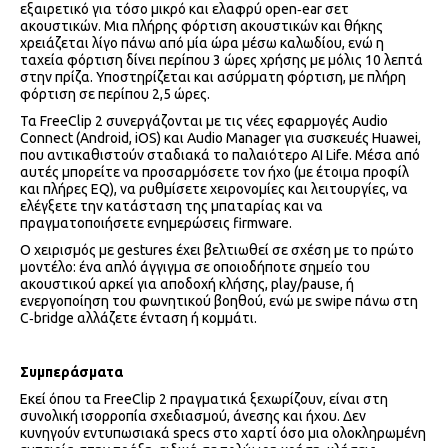
εξαιρετικό για τόσο μικρό και ελαφρύ open‑ear σετ
ακουστικών. Μια πλήρης φόρτιση ακουστικών και θήκης
χρειάζεται λίγο πάνω από μία ώρα μέσω καλωδίου, ενώ η
ταχεία φόρτιση δίνει περίπου 3 ώρες χρήσης με μόλις 10 λεπτά
στην πρίζα. Υποστηρίζεται και ασύρματη φόρτιση, με πλήρη
φόρτιση σε περίπου 2,5 ώρες.
Τα FreeClip 2 συνεργάζονται με τις νέες εφαρμογές Audio
Connect (Android, iOS) και Audio Manager για συσκευές Huawei,
που αντικαθιστούν σταδιακά το παλαιότερο AI Life. Μέσα από
αυτές μπορείτε να προσαρμόσετε τον ήχο (με έτοιμα προφίλ
και πλήρες EQ), να ρυθμίσετε χειρονομίες και λειτουργίες, να
ελέγξετε την κατάσταση της μπαταρίας και να
πραγματοποιήσετε ενημερώσεις firmware.
Ο χειρισμός με gestures έχει βελτιωθεί σε σχέση με το πρώτο
μοντέλο: ένα απλό άγγιγμα σε οποιοδήποτε σημείο του
ακουστικού αρκεί για αποδοχή κλήσης, play/pause, ή
ενεργοποίηση του φωνητικού βοηθού, ενώ με swipe πάνω στη
C‑bridge αλλάζετε ένταση ή κομμάτι.
Συμπεράσματα
Εκεί όπου τα FreeClip 2 πραγματικά ξεχωρίζουν, είναι στη
συνολική ισορροπία σχεδιασμού, άνεσης και ήχου. Δεν
κυνηγούν εντυπωσιακά specs στο χαρτί όσο μια ολοκληρωμένη