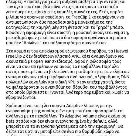
πλευρές. Η προσέγγιση αυτή αυξάνει αισθητά την ένταση και
τον όγκο του ήχου, βελτιώνοντας ταυτόχρονα το επίπεδο
λεπτομέρειας, ειδικά στις χαμηλές συχνότητες. Έτσι, παρότι
μιλάμε για open‑ear σχεδίαση, τα FreeClip 2 καταφέρνουν να
αντιμετωπίσουν δύο παραδοσιακά μειονεκτήματα της
κατηγορίας: τη χαμηλή μέγιστη ένταση και το “ρηχό” μπάσο.
Εφόσον η εφαρμογή είναι σωστή, η μουσική ακούγεται γεμάτη,
με καθαρά φωνητικά, σωστό διαχωρισμό οργάνων και μπάσο
που δεν “θολώνει” το υπόλοιπο φάσμα συχνοτήτων.
Στο κομμάτι του αποκλεισμού εξωτερικού θορύβου, τα Huawei
FreeClip 2 δεν διαθέτουν κλασικό ANC, κάτι αναμενόμενο για
ακουστικά με open‑ear σχεδιασμό, αφού η φιλοσοφία τους
είναι να σου επιτρέπουν να ακούς το περιβάλλον. Παρ’ όλα
αυτά, προκειμένου να βελτιώνεται η καθαρότητα των κλήσεων
ενσωματώνουν τρία μικρόφωνα ανά πλευρά, αλγόριθμους DNN
πολλαπλών καναλιών και ειδική NPU στον επεξεργαστή, ώστε
να φιλτράρονται οι ανεπιθύμητοι θόρυβοι του περιβάλλοντος
στο οποίο βρίσκεστε. Γίνονται λιγότερο παρεμβατικοί, χωρίς να
εξαφανίζονται.
Χρήσιμη είναι και η λειτουργία Adaptive Volume, με την
ενεργοποίηση της οποίας η ένταση του ήχου προσαρμόζεται
ανάλογα με το περιβάλλον. Το Adaptive Volume είναι ακόμα σε
beta στάδιο και δεν είναι ενεργοποιημένο by default, αλλά
μπορείτε να το ενεργοποιήσετε μέσα από την εφαρμογή. Θα
δείτε τότε ότι αν μεταβείτε σε ένα πιο θορυβώδη χώρο να