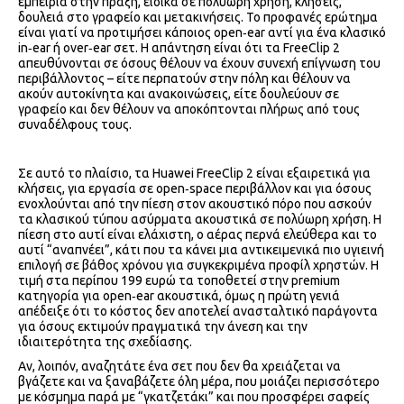
εμπειρία στην πράξη, ειδικά σε πολύωρη χρήση, κλήσεις,
δουλειά στο γραφείο και μετακινήσεις. Το προφανές ερώτημα
είναι γιατί να προτιμήσει κάποιος open‑ear αντί για ένα κλασικό
in‑ear ή over‑ear σετ. Η απάντηση είναι ότι τα FreeClip 2
απευθύνονται σε όσους θέλουν να έχουν συνεχή επίγνωση του
περιβάλλοντος – είτε περπατούν στην πόλη και θέλουν να
ακούν αυτοκίνητα και ανακοινώσεις, είτε δουλεύουν σε
γραφείο και δεν θέλουν να αποκόπτονται πλήρως από τους
συναδέλφους τους.
Σε αυτό το πλαίσιο, τα Huawei FreeClip 2 είναι εξαιρετικά για
κλήσεις, για εργασία σε open‑space περιβάλλον και για όσους
ενοχλούνται από την πίεση στον ακουστικό πόρο που ασκούν
τα κλασικού τύπου ασύρματα ακουστικά σε πολύωρη χρήση. Η
πίεση στο αυτί είναι ελάχιστη, ο αέρας περνά ελεύθερα και το
αυτί “αναπνέει”, κάτι που τα κάνει μια αντικειμενικά πιο υγιεινή
επιλογή σε βάθος χρόνου για συγκεκριμένα προφίλ χρηστών. Η
τιμή στα περίπου 199 ευρώ τα τοποθετεί στην premium
κατηγορία για open‑ear ακουστικά, όμως η πρώτη γενιά
απέδειξε ότι το κόστος δεν αποτελεί ανασταλτικό παράγοντα
για όσους εκτιμούν πραγματικά την άνεση και την
ιδιαιτερότητα της σχεδίασης.
Αν, λοιπόν, αναζητάτε ένα σετ που δεν θα χρειάζεται να
βγάζετε και να ξαναβάζετε όλη μέρα, που μοιάζει περισσότερο
με κόσμημα παρά με “γκατζετάκι” και που προσφέρει σαφείς