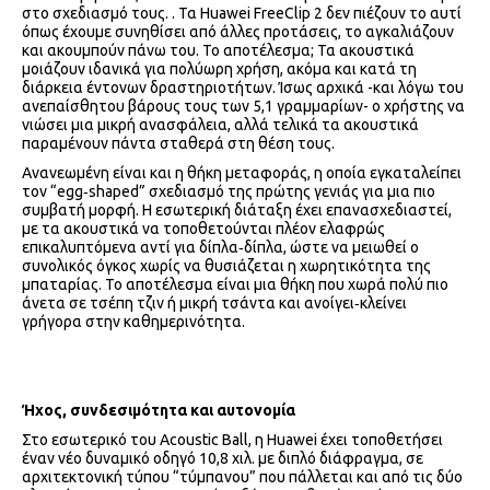
στο σχεδιασμό τους. . Τα Huawei FreeClip 2 δεν πιέζουν το αυτί
όπως έχουμε συνηθίσει από άλλες προτάσεις, το αγκαλιάζουν
και ακουμπούν πάνω του. Το αποτέλεσμα; Τα ακουστικά
μοιάζουν ιδανικά για πολύωρη χρήση, ακόμα και κατά τη
διάρκεια έντονων δραστηριοτήτων. Ίσως αρχικά -και λόγω του
ανεπαίσθητου βάρους τους των 5,1 γραμμαρίων- ο χρήστης να
νιώσει μια μικρή ανασφάλεια, αλλά τελικά τα ακουστικά
παραμένουν πάντα σταθερά στη θέση τους.
Ανανεωμένη είναι και η θήκη μεταφοράς, η οποία εγκαταλείπει
τον “egg‑shaped” σχεδιασμό της πρώτης γενιάς για μια πιο
συμβατή μορφή. Η εσωτερική διάταξη έχει επανασχεδιαστεί,
με τα ακουστικά να τοποθετούνται πλέον ελαφρώς
επικαλυπτόμενα αντί για δίπλα‑δίπλα, ώστε να μειωθεί ο
συνολικός όγκος χωρίς να θυσιάζεται η χωρητικότητα της
μπαταρίας. Το αποτέλεσμα είναι μια θήκη που χωρά πολύ πιο
άνετα σε τσέπη τζιν ή μικρή τσάντα και ανοίγει‑κλείνει
γρήγορα στην καθημερινότητα.
Ήχος, συνδεσιμότητα και αυτονομία
Στο εσωτερικό του Acoustic Ball, η Huawei έχει τοποθετήσει
έναν νέο δυναμικό οδηγό 10,8 χιλ. με διπλό διάφραγμα, σε
αρχιτεκτονική τύπου “τύμπανου” που πάλλεται και από τις δύο