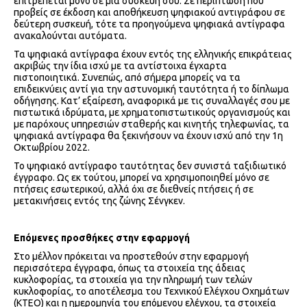
επιτρέπεται μόνο σε μία συσκευή σου. Σε περίπτωση που
προβείς σε έκδοση και αποθήκευση ψηφιακού αντιγράφου σε
δεύτερη συσκευή, τότε τα προηγούμενα ψηφιακά αντίγραφα
ανακαλούνται αυτόματα.
Τα ψηφιακά αντίγραφα έχουν εντός της ελληνικής επικράτειας
ακριβώς την ίδια ισχύ με τα αντίστοιχα έγχαρτα
πιστοποιητικά. Συνεπώς, από σήμερα μπορείς να τα
επιδεικνύεις αντί για την αστυνομική ταυτότητα ή το δίπλωμα
οδήγησης. Κατ’ εξαίρεση, αναφορικά με τις συναλλαγές σου με
πιστωτικά ιδρύματα, με χρηματοπιστωτικούς οργανισμούς και
με παρόχους υπηρεσιών σταθερής και κινητής τηλεφωνίας, τα
ψηφιακά αντίγραφα θα ξεκινήσουν να έχουν ισχύ από την 1η
Οκτωβρίου 2022.
Το ψηφιακό αντίγραφο ταυτότητας δεν συνιστά ταξιδιωτικό
έγγραφο. Ως εκ τούτου, μπορεί να χρησιμοποιηθεί μόνο σε
πτήσεις εσωτερικού, αλλά όχι σε διεθνείς πτήσεις ή σε
μετακινήσεις εντός της ζώνης Σένγκεν.
Επόμενες προσθήκες στην εφαρμογή
Στο μέλλον πρόκειται να προστεθούν στην εφαρμογή
περισσότερα έγγραφα, όπως τα στοιχεία της άδειας
κυκλοφορίας, τα στοιχεία για την πληρωμή των τελών
κυκλοφορίας, το αποτέλεσμα του Τεχνικού Ελέγχου Οχημάτων
(ΚΤΕΟ) και η ημερομηνία του επόμενου ελέγχου, τα στοιχεία