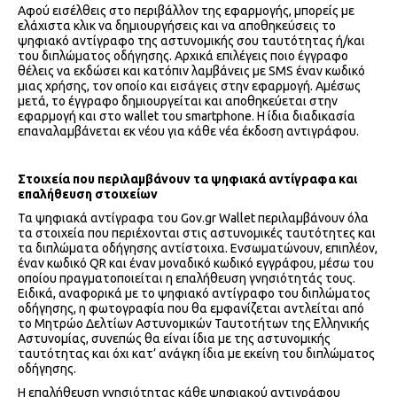
Αφού εισέλθεις στο περιβάλλον της εφαρμογής, μπορείς με
ελάχιστα κλικ να δημιουργήσεις και να αποθηκεύσεις το
ψηφιακό αντίγραφο της αστυνομικής σου ταυτότητας ή/και
του διπλώματος οδήγησης. Αρχικά επιλέγεις ποιο έγγραφο
θέλεις να εκδώσει και κατόπιν λαμβάνεις με SMS έναν κωδικό
μιας χρήσης, τον οποίο και εισάγεις στην εφαρμογή. Αμέσως
μετά, το έγγραφο δημιουργείται και αποθηκεύεται στην
εφαρμογή και στο wallet του smartphone. Η ίδια διαδικασία
επαναλαμβάνεται εκ νέου για κάθε νέα έκδοση αντιγράφου.
Στοιχεία που περιλαμβάνουν τα ψηφιακά αντίγραφα και
επαλήθευση στοιχείων
Τα ψηφιακά αντίγραφα του Gov.gr Wallet περιλαμβάνουν όλα
τα στοιχεία που περιέχονται στις αστυνομικές ταυτότητες και
τα διπλώματα οδήγησης αντίστοιχα. Ενσωματώνουν, επιπλέον,
έναν κωδικό QR και έναν μοναδικό κωδικό εγγράφου, μέσω του
οποίου πραγματοποιείται η επαλήθευση γνησιότητάς τους.
Ειδικά, αναφορικά με το ψηφιακό αντίγραφο του διπλώματος
οδήγησης, η φωτογραφία που θα εμφανίζεται αντλείται από
το Μητρώο Δελτίων Αστυνομικών Ταυτοτήτων της Ελληνικής
Αστυνομίας, συνεπώς θα είναι ίδια με της αστυνομικής
ταυτότητας και όχι κατ’ ανάγκη ίδια με εκείνη του διπλώματος
οδήγησης.
Η επαλήθευση γνησιότητας κάθε ψηφιακού αντιγράφου