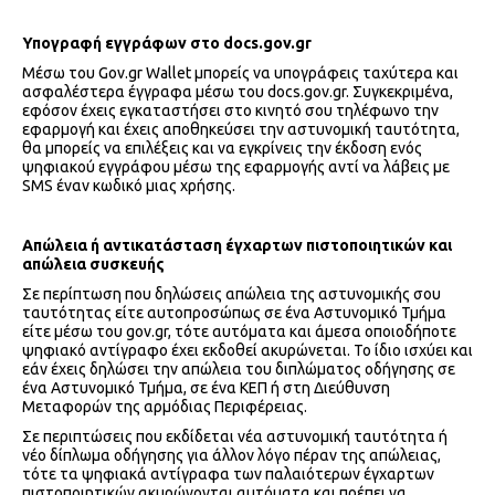
Υπογραφή εγγράφων στο docs.gov.gr
Μέσω του Gov.gr Wallet μπορείς να υπογράφεις ταχύτερα και
ασφαλέστερα έγγραφα μέσω του docs.gov.gr. Συγκεκριμένα,
εφόσον έχεις εγκαταστήσει στο κινητό σου τηλέφωνο την
εφαρμογή και έχεις αποθηκεύσει την αστυνομική ταυτότητα,
θα μπορείς να επιλέξεις και να εγκρίνεις την έκδοση ενός
ψηφιακού εγγράφου μέσω της εφαρμογής αντί να λάβεις με
SMS έναν κωδικό μιας χρήσης.
Απώλεια ή αντικατάσταση έγχαρτων πιστοποιητικών και
απώλεια συσκευής
Σε περίπτωση που δηλώσεις απώλεια της αστυνομικής σου
ταυτότητας είτε αυτοπροσώπως σε ένα Αστυνομικό Τμήμα
είτε μέσω του gov.gr, τότε αυτόματα και άμεσα οποιοδήποτε
ψηφιακό αντίγραφο έχει εκδοθεί ακυρώνεται. Το ίδιο ισχύει και
εάν έχεις δηλώσει την απώλεια του διπλώματος οδήγησης σε
ένα Αστυνομικό Τμήμα, σε ένα ΚΕΠ ή στη Διεύθυνση
Μεταφορών της αρμόδιας Περιφέρειας.
Σε περιπτώσεις που εκδίδεται νέα αστυνομική ταυτότητα ή
νέο δίπλωμα οδήγησης για άλλον λόγο πέραν της απώλειας,
τότε τα ψηφιακά αντίγραφα των παλαιότερων έγχαρτων
πιστοποιητικών ακυρώνονται αυτόματα και πρέπει να