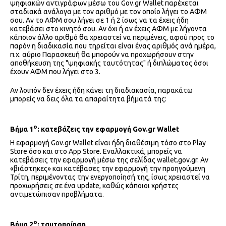
ψηφιακών αντιγράφων μέσω του Gov.gr Wallet παρέχεται
σταδιακά ανάλογα με τον αριθμό με τον οποίο λήγει το ΑΦΜ
σου. Αν το ΑΦΜ σου λήγει σε 1 ή 2 ίσως να τα έχεις ήδη
κατεβάσει στο κινητό σου. Αν όχι ή αν έχεις ΑΦΜ με λήγοντα
κάποιον άλλο αριθμό θα χρειαστεί να περιμένεις, αφού προς το
παρόν η διαδικασία που τηρείται είναι ένας αριθμός ανά ημέρα,
π.χ. αύριο Παρασκευή θα μπορούν να προχωρήσουν στην
αποθήκευση της "ψηφιακής ταυτότητας" ή διπλώματος όσοι
έχουν ΑΦΜ που λήγει στο 3.
Αν λοιπόν δεν έχεις ήδη κάνει τη διαδιακασία, παρακάτω
μπορείς να δεις όλα τα απαραίτητα βήματά της:
ο
Βήμα 1
: κατεβάζεις την εφαρμογή Gov.gr Wallet
Η εφαρμογή Gov.gr Wallet είναι ήδη διαθέσιμη τόσο στο Play
Store όσο και στο App Store. Εναλλακτικά, μπορείς να
κατεβάσεις την εφαρμογή μέσω της σελίδας wallet.gov.gr. Αν
«βιάστηκες» και κατέβασες την εφαρμογή την προηγούμενη
Τρίτη, περιμένοντας την ενεργοποίησή της, ίσως χρειαστεί να
προχωρήσεις σε ένα update, καθώς κάποιοι χρήστες
αντιμετώπισαν προβλήματα.
ο
Βήμα 2
: ταυτοποίηση