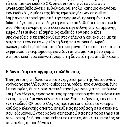
γίνεται με τον κωδικό QR, όπως επίσης γινόταν και στις
ψηφιακές βεβαιώσεις εμβολιασμού. Μόλις κάποιος σκανάρει
τον κωδικό QR μέσω της ίδιας εφαρμογής Gov.gr Wallet
λαμβάνεις ειδοποίηση από την εφαρμογή, προκειμένου να
δώσεις έγκριση στον ελεγκτή για να επαληθεύσει τα στοιχεία
σου. Με την έγκριση του ελέγχου στην οθόνη της εφαρμογής
εμφανίζεται ένας εξαψήφιος κωδικός τον οποίο είτε
υπαγορεύεις είτε επιδεικνύεις στον ελεγκτή και εκείνος με τη
σειρά του τον καταχωρεί στη δική του συσκευή. Αφού
ολοκληρωθεί η διαδικασία, τότε και μόνο τότε τα στοιχεία του
ψηφιακού αντιγράφου εμφανίζονται για μία και μόνο φορά
στη συσκευή του ελεγκτή, χωρίς τη δυνατότητα αποθήκευσης.
Η δυνατότητα γρήγορης επαλήθευσης
Έχεις επίσης τη δυνατότητα ενεργοποίησης της λειτουργίας
γρήγορης επαλήθευσης (quick scan). Μέσω της συγκεκριμένης
λειτουργίας, δίνεις ουσιαστικά «προέγκριση» για τον επόμενο
και μόνο έλεγχο, εφόσον αυτός πραγματοποιηθεί αποκλειστικά
εντός των επόμενων πέντε λεπτών. Επιδεικνύοντας τον quick
scan κωδικό QR σου ο έλεγχος πραγματοποιείται ταχύτερα,
καθώς ο ελεγκτής αποκτά απευθείας πρόσβαση στα στοιχεία
σου, εξοικονομώντας χρόνο σε περιπτώσεις που παρατηρείται
συνωστισμός ή που απαιτείται ταχύτητα, όπως π.χ. είσοδος σε
συναυλίες, αεροπλάνα κ.α.