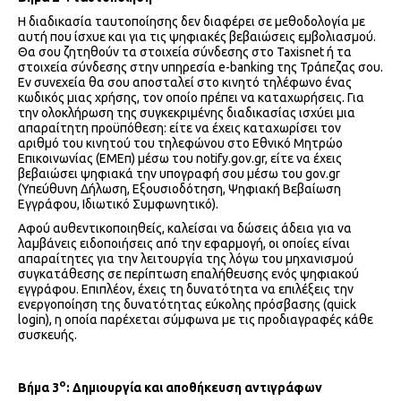
Η διαδικασία ταυτοποίησης δεν διαφέρει σε μεθοδολογία με
αυτή που ίσχυε και για τις ψηφιακές βεβαιώσεις εμβολιασμού.
Θα σου ζητηθούν τα στοιχεία σύνδεσης στο Taxisnet ή τα
στοιχεία σύνδεσης στην υπηρεσία e-banking της Τράπεζας σου.
Εν συνεχεία θα σου αποσταλεί στο κινητό τηλέφωνο ένας
κωδικός μιας χρήσης, τον οποίο πρέπει να καταχωρήσεις. Για
την ολοκλήρωση της συγκεκριμένης διαδικασίας ισχύει μια
απαραίτητη προϋπόθεση: είτε να έχεις καταχωρίσει τον
αριθμό του κινητού του τηλεφώνου στο Εθνικό Μητρώο
Επικοινωνίας (ΕΜΕπ) μέσω του notify.gov.gr, είτε να έχεις
βεβαιώσει ψηφιακά την υπογραφή σου μέσω του gov.gr
(Υπεύθυνη Δήλωση, Εξουσιοδότηση, Ψηφιακή Βεβαίωση
Εγγράφου, Ιδιωτικό Συμφωνητικό).
Αφού αυθεντικοποιηθείς, καλείσαι να δώσεις άδεια για να
λαμβάνεις ειδοποιήσεις από την εφαρμογή, οι οποίες είναι
απαραίτητες για την λειτουργία της λόγω του μηχανισμού
συγκατάθεσης σε περίπτωση επαλήθευσης ενός ψηφιακού
εγγράφου. Επιπλέον, έχεις τη δυνατότητα να επιλέξεις την
ενεργοποίηση της δυνατότητας εύκολης πρόσβασης (quick
login), η οποία παρέχεται σύμφωνα με τις προδιαγραφές κάθε
συσκευής.
ο
Βήμα 3
: Δημιουργία και αποθήκευση αντιγράφων