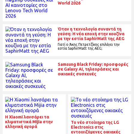
World 2026
Όταν η τεχνολογία συναντά τη
γεύση: Η νέα εποχή στην κουζίνα
με την εστία SaphirMatt της AEG
Γιατί ο Άκης Πετρετζίκης επιλέγει την
εστία SaphirMatt της AEG;
Samsung Black Friday: προσφορές
σε Galaxy AI, τηλεοράσεις και
οικιακές συσκευές
Η Xiaomi λανσάρει τα
κλιματιστικά Mijia στην
To νέο στοίχημα της LG
ελληνική αγορά
Electronics στις
εντοιχιζόμενες οικιακές