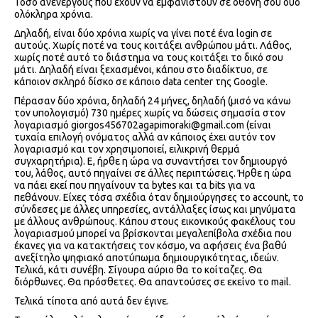
Τόσο ανενεργούς που έχουν να εμφανιστούν σε οθόνη σου δύο
ολόκληρα χρόνια.
Δηλαδή, είναι δύο χρόνια χωρίς να γίνει ποτέ ένα login σε
αυτούς. Χωρίς ποτέ να τους κοιτάξει ανθρώπου μάτι. Λάθος,
χωρίς ποτέ αυτό το διάστημα να τους κοιτάξει το δικό σου
μάτι. Δηλαδή είναι ξεχασμένοι, κάπου στο διαδίκτυο, σε
κάποιον σκληρό δίσκο σε κάποιο data center της Google.
Πέρασαν δύο χρόνια, δηλαδή 24 μήνες, δηλαδή (μισό να κάνω
τον υπολογισμό) 730 ημέρες χωρίς να δώσεις σημασία στον
λογαριασμό giorgos456702agapimoraki@gmail.com (είναι
τυχαία επιλογή ονόματος αλλά αν κάποιος έχει αυτόν τον
λογαριασμό και τον χρησιμοποιεί, ειλικρινή θερμά
συγχαρητήρια). Ε, ήρθε η ώρα να συναντήσει τον δημιουργό
του, λάθος, αυτό πηγαίνει σε άλλες περιπτώσεις. Ήρθε η ώρα
να πάει εκεί που πηγαίνουν τα bytes και τα bits για να
πεθάνουν. Είχες τόσα σχέδια όταν δημιούργησες το account, το
σύνδεσες με άλλες υπηρεσίες, αντάλλαξες ίσως και μηνύματα
με άλλους ανθρώπους. Κάπου στους εικονικούς φακέλους του
λογαριασμού μπορεί να βρίσκονται μεγαλεπίβολα σχέδια που
έκανες για να κατακτήσεις τον κόσμο, να αφήσεις ένα βαθύ
ανεξίτηλο ψηφιακό αποτύπωμα δημιουργικότητας, ιδεών.
Τελικά, κάτι συνέβη. Σίγουρα αύριο θα το κοίταζες. Θα
διόρθωνες. Θα πρόσθετες. Θα απαντούσες σε εκείνο το mail.
Τελικά τίποτα από αυτά δεν έγινε.