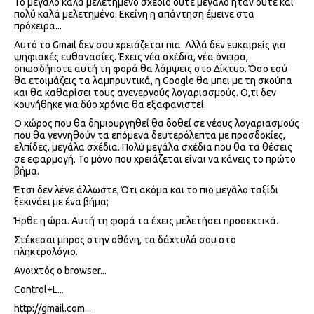
Το μεγάλο καλά μελετημένο σχέδιο ούτε μεγάλο ήταν ούτε και
πολύ καλά μελετημένο. Εκείνη η απάντηση έμεινε στα
πρόχειρα...
Αυτό το Gmail δεν σου χρειάζεται πια. Αλλά δεν ευκαιρείς για
ψηφιακές ευθανασίες. Έχεις νέα σχέδια, νέα όνειρα,
οπωσδήποτε αυτή τη φορά θα λάμψεις στο Δίκτυο. Όσο εσύ
θα ετοιμάζεις τα λαμπρυντικά, η Google θα μπει με τη σκούπα
και θα καθαρίσει τους ανενεργούς λογαριασμούς. Ο,τι δεν
κουνήθηκε για δύο χρόνια θα εξαφανιστεί.
Ο χώρος που θα δημιουργηθεί θα δοθεί σε νέους λογαριασμούς
που θα γεννηθούν τα επόμενα δευτερόλεπτα με προσδοκίες,
ελπίδες, μεγάλα σχέδια. Πολύ μεγάλα σχέδια που θα τα θέσεις
σε εφαρμογή. Το μόνο που χρειάζεται είναι να κάνεις το πρώτο
βήμα.
Έτσι δεν λένε άλλωστε; Ότι ακόμα και το πιο μεγάλο ταξίδι
ξεκινάει με ένα βήμα;
Ήρθε η ώρα. Αυτή τη φορά τα έχεις μελετήσει προσεκτικά.
Στέκεσαι μπρος στην οθόνη, τα δάχτυλά σου στο
πληκτρολόγιο.
Ανοιχτός ο browser...
Control+L...
http://gmail.com...