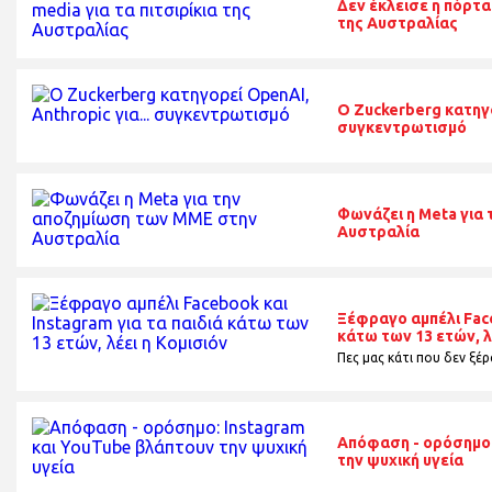
Δεν έκλεισε η πόρτα 
της Αυστραλίας
O Zuckerberg κατηγο
συγκεντρωτισμό
Φωνάζει η Meta για
Αυστραλία
Ξέφραγο αμπέλι Face
κάτω των 13 ετών, λ
Πες μας κάτι που δεν ξέρα
Απόφαση - ορόσημο:
την ψυχική υγεία