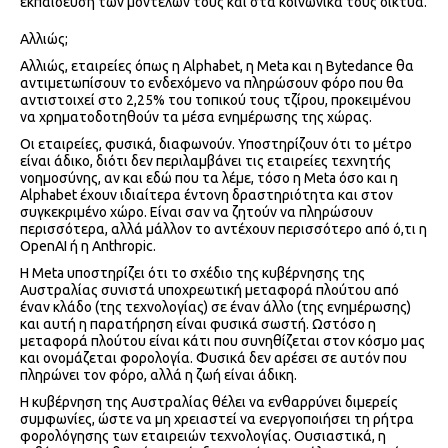
εκπαίδευση των μοντέλων τους και στα κοινωνικά τους δίκτυα.
Αλλιώς;
Αλλιώς, εταιρείες όπως η Alphabet, η Meta και η Bytedance θα
αντιμετωπίσουν το ενδεχόμενο να πληρώσουν φόρο που θα
αντιστοιχεί στο 2,25% του τοπικού τους τζίρου, προκειμένου
να χρηματοδοτηθούν τα μέσα ενημέρωσης της χώρας.
Οι εταιρείες, φυσικά, διαφωνούν. Υποστηρίζουν ότι το μέτρο
είναι άδικο, διότι δεν περιλαμβάνει τις εταιρείες τεχνητής
νοημοσύνης, αν και εδώ που τα λέμε, τόσο η Meta όσο και η
Alphabet έχουν ιδιαίτερα έντονη δραστηριότητα και στον
συγκεκριμένο χώρο. Είναι σαν να ζητούν να πληρώσουν
περισσότερα, αλλά μάλλον το αντέχουν περισσότερο από ό,τι η
OpenAI ή η Anthropic.
H Meta υποστηρίζει ότι το σχέδιο της κυβέρνησης της
Αυστραλίας συνιστά υποχρεωτική μεταφορά πλούτου από
έναν κλάδο (της τεχνολογίας) σε έναν άλλο (της ενημέρωσης)
και αυτή η παρατήρηση είναι φυσικά σωστή. Ωστόσο η
μεταφορά πλούτου είναι κάτι που συνηθίζεται στον κόσμο μας
και ονομάζεται φορολογία. Φυσικά δεν αρέσει σε αυτόν που
πληρώνει τον φόρο, αλλά η ζωή είναι άδικη.
Η κυβέρνηση της Αυστραλίας θέλει να ενθαρρύνει διμερείς
συμφωνίες, ώστε να μη χρειαστεί να ενεργοποιήσει τη ρήτρα
φορολόγησης των εταιρειών τεχνολογίας. Ουσιαστικά, η