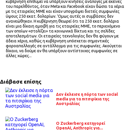
κυβέρνηση επιθυμεί να υπάρξουν κινήσεις ανάλογες με εκείνες
του παρελθόντος, όταν Meta και Facebook είχαν δώσει τα χέρια
με τις εταιρείες ΜΜΕ και είχαν υπογράψει διετείς συμφωνίες
ύψους 250 εκατ. δολαρίων. 'Ομως αυτές οι συμβάσεις δεν
ανανεώθηκαν. Η κυβέρνηση θεωρεί ότι τα 250 εκατ. δολάρια
είναι μια δίκαιη αμοιβή για τις εταιρείες ΜΜΕ, το περιεχόμενο
των οποίων «στολίζει» τα κοινωνικά δίκτυα και τις σελίδες
αποτελεσμάτων. Οι εταιρείες τεχνολογίας δεν θα φύγουν με
άδεια χέρια, καθώς η κυβέρνηση υπόσχεται σημαντικές
φοροαπαλλαγές σε αντάλλαγμα για τις συμφωνίες. Ακούγεται
δίκαιο, να δούμε αν θα υπάρξουν αντίστοιχες συμφωνίες σε
άλλες χώρες...
Διάβασε επίσης
Δεν έκλεισε η πόρτα των social
media για τα πιτσιρίκια της
Αυστραλίας
O Zuckerberg κατηγορεί
OpenAI, Anthropic για...