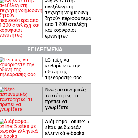
«Φρένο» στην
ανεξέλεγκτη
τεχνητή νοημοσύνη
ζητούν περισσότερα
από 1.200 στελέχη
και κορυφαίοι
ερευνητές
ΕΠΙΛΕΓΜΕΝΑ
LG: πώς να
καθαρίσετε την
οθόνη της
τηλεόρασής σας
Νέες αστυνομικές
ταυτότητες: τι
πρέπει να
γνωρίζετε
Διάβασμα... online: 5
sites με δωρεάν
ελληνικά e-books