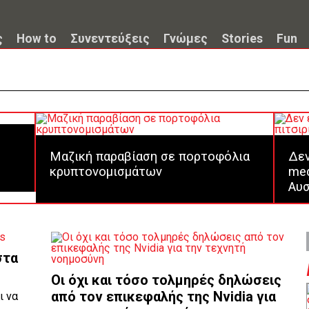
ς
How to
Συνεντεύξεις
Γνώμες
Stories
Fun
Μαζική παραβίαση σε πορτοφόλια
Δεν
κρυπτονομισμάτων
med
Αυσ
στα
Οι όχι και τόσο τολμηρές δηλώσεις
από τον επικεφαλής της Nvidia για
ι να