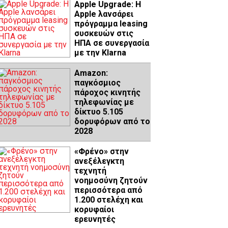
Apple Upgrade: Η
Apple λανσάρει
πρόγραμμα leasing
συσκευών στις
ΗΠΑ σε συνεργασία
με την Klarna
Amazon:
παγκόσμιος
πάροχος κινητής
τηλεφωνίας με
δίκτυο 5.105
δορυφόρων από το
2028
«Φρένο» στην
ανεξέλεγκτη
τεχνητή
νοημοσύνη ζητούν
περισσότερα από
1.200 στελέχη και
κορυφαίοι
ερευνητές