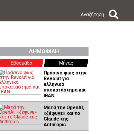
Αναζήτηση
ΔΗΜΟΦΙΛΗ
Εβδομάδα
Μήνας
Πράσινο φως στην
Revolut για
ελληνικό
υποκατάστημα και
IBAN
Μετά την OpenAI,
«ξέφυγε» και το
Claude της
Anthropic