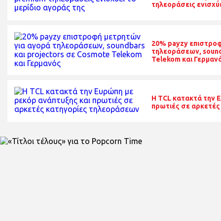
τηλεοράσεις ενισχύε
20% payzy επιστροφ
τηλεοράσεων, sound
Telekom και Γερμαν
Η TCL κατακτά την 
πρωτιές σε αρκετές