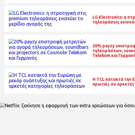
LG Electronics: η σ
τηλεοράσεις ενισχύε
20% payzy επιστροφ
τηλεοράσεων, sound
Telekom και Γερμαν
Η TCL κατακτά την 
πρωτιές σε αρκετές