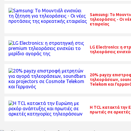
Samsung: Το Μουντιά
τηλεοράσεις - Οι νέ
εταιρείας
LG Electronics: η σ
τηλεοράσεις ενισχύε
20% payzy επιστροφ
τηλεοράσεων, sound
Telekom και Γερμαν
Η TCL κατακτά την 
πρωτιές σε αρκετές