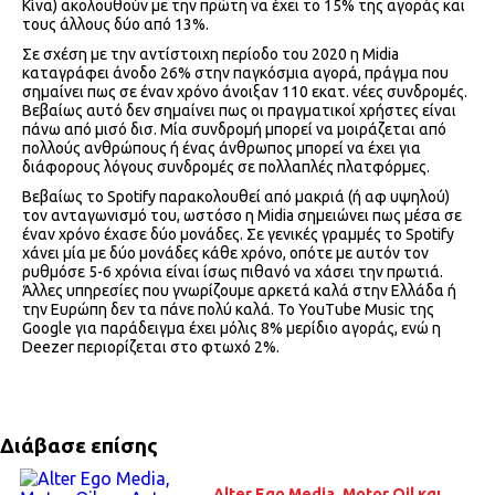
Κίνα) ακολουθούν με την πρώτη να έχει το 15% της αγοράς και
τους άλλους δύο από 13%.
Σε σχέση με την αντίστοιχη περίοδο του 2020 η Midia
καταγράφει άνοδο 26% στην παγκόσμια αγορά, πράγμα που
σημαίνει πως σε έναν χρόνο άνοιξαν 110 εκατ. νέες συνδρομές.
Βεβαίως αυτό δεν σημαίνει πως οι πραγματικοί χρήστες είναι
πάνω από μισό δισ. Μία συνδρομή μπορεί να μοιράζεται από
πολλούς ανθρώπους ή ένας άνθρωπος μπορεί να έχει για
διάφορους λόγους συνδρομές σε πολλαπλές πλατφόρμες.
Βεβαίως το Spotify παρακολουθεί από μακριά (ή αφ υψηλού)
τον ανταγωνισμό του, ωστόσο η Midia σημειώνει πως μέσα σε
έναν χρόνο έχασε δύο μονάδες. Σε γενικές γραμμές το Spotify
χάνει μία με δύο μονάδες κάθε χρόνο, οπότε με αυτόν τον
ρυθμόσε 5-6 χρόνια είναι ίσως πιθανό να χάσει την πρωτιά.
Άλλες υπηρεσίες που γνωρίζουμε αρκετά καλά στην Ελλάδα ή
την Ευρώπη δεν τα πάνε πολύ καλά. Το YouTube Music της
Google για παράδειγμα έχει μόλις 8% μερίδιο αγοράς, ενώ η
Deezer περιορίζεται στο φτωχό 2%.
Διάβασε επίσης
Alter Ego Media, Motor Oil και