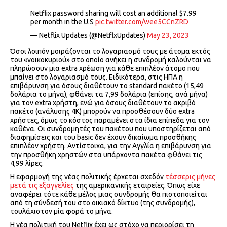
Netflix password sharing will cost an additional $7.99
per month in the U.S
pic.twitter.com/wee5CCnZRD
— Netflix Updates (@NetflxUpdates)
May 23, 2023
Όσοι λοιπόν μοιράζονται το λογαριασμό τους με άτομα εκτός
του «νοικοκυριού» στο οποίο ανήκει η συνδρομή καλούνται να
πληρώσουν μια extra χρέωση για κάθε επιπλέον άτομο που
μπαίνει στο λογαριασμό τους. Ειδικότερα, στις ΗΠΑ η
επιβάρυνση για όσους διαθέτουν το standard πακέτο (15,49
δολάρια το μήνα), φθάνει τα 7,99 δολάρια (επίσης, ανά μήνα)
για τον extra χρήστη, ενώ για όσους διαθέτουν το ακριβό
πακέτο (ανάλυσης 4Κ) μπορούν να προσθέσουν δύο extra
χρήστες, όμως το κόστος παραμένει στα ίδια επίπεδα για τον
καθένα. Οι συνδρομητές του πακέτου που υποστηρίζεται από
διαφημίσεις και του basic δεν έχουν δικαίωμα προσθήκης
επιπλέον χρήστη. Αντίστοιχα, για την Αγγλία η επιβάρυνση για
την προσθήκη χρηστών στα υπάρχοντα πακέτα φθάνει τις
4,99 λίρες.
Η εφαρμογή της νέας πολιτικής έρχεται σχεδόν
τέσσερις μήνες
μετά τις εξαγγελίες
της αμερικανικής εταιρείες. Όπως είχε
αναφέρει τότε κάθε μέλος μιας συνδρομής θα πιστοποιείται
από τη σύνδεσή του στο οικιακό δίκτυο (της συνδρομής),
τουλάχιστον μία φορά το μήνα.
Η νέα πολιτική του Netflix έχει ως στόχο να περιορίσει τη