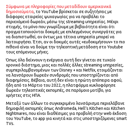
Σύμφωνα με πληροφορίες που μεταδίδουν αμερικανικά
δημοσιεύματα
, το YouTube βρίσκεται σε συζητήσεις με
διάφορες εταιρείες ψυχαγωγίας για να προβάλει το
περιεχόμενό δωρεάν, μέσω της streaming υπηρεσίας. Μέχρι
στιγμής, το μόνο που γνωρίζουμε με βεβαιότητα είναι ότι
πραγματοποιούνται δοκιμές με επιλεγμένους συνεργάτες για
να διαπιστωθεί, αν όντως μια τέτοια υπηρεσία μπορεί να
λειτουργήσει. Έτσι, αν οι δοκιμές αυτές «ευδοκιμήσουν» το πιο
πιθανό είναι να δούμε την τηλεοπτική μετάδοση στο Youtube
τους επόμενους μήνες.
Όπως όλα δείχνουν η ενέργεια αυτή δεν γίνεται σε τυχαίο
χρονικό διάστημα, μιας και πολλές άλλες streaming υπηρεσίες,
συμπεριλαμβανομένων των Disney + και Netflix, ετοιμάζονται
να λανσάρουν δωρεάν συνδρομές που υποστηρίζονται από
διαφημίσεις. Βέβαια, αυτή δεν είναι η πρώτη απόπειρα αφού,
ήδη από το Μάρτιο του 2022, η πλατφόρμα κυκλοφόρησε
δωρεάν τηλεοπτικές εκπομπές, σε παρόμοιο μοτίβο, για
χρήστες στις ΗΠΑ.
Μεταξύ των άλλων το συγκεκριμένο λανσάρισμα περιελάβανε
δημοφιλή εκπομπές όπως Andromeda, Hell’s Kitchen και Kitchen
Nightmares, που είναι διαθέσιμες για προβολή στην web έκδοση
του YouTube, το app για κινητά και στις υποστηριζόμενες smart
TVs.