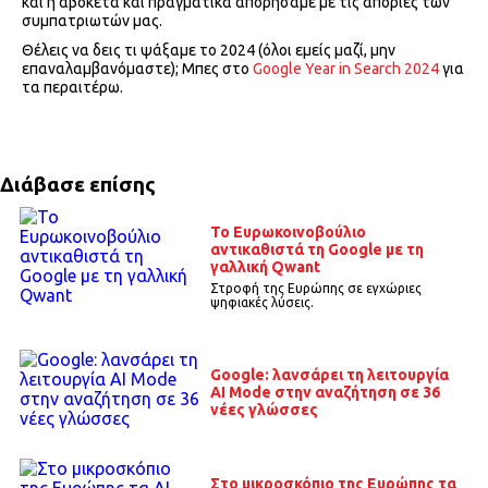
και η αβοκέτα και πραγματικά απορήσαμε με τις απορίες των
συμπατριωτών μας.
Θέλεις να δεις τι ψάξαμε το 2024 (όλοι εμείς μαζί, μην
επαναλαμβανόμαστε); Μπες στο
Google Year in Search 2024
για
τα περαιτέρω.
Διάβασε επίσης
Το Ευρωκοινοβούλιο
αντικαθιστά τη Google με τη
γαλλική Qwant
Στροφή της Ευρώπης σε εγχώριες
ψηφιακές λύσεις.
Google: λανσάρει τη λειτουργία
ΑΙ Mode στην αναζήτηση σε 36
νέες γλώσσες
Στο μικροσκόπιο της Ευρώπης τα