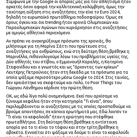
Σύμφωνα με την Google οι απορίες μας για τον αθλητισμό ήταν
αρκετές όσον αφορά την καλλιτεχνική κολύμβηση, όμως την
ταχύτερη αύξηση στις αναζητήσεις την είχε το Euro 2024,
δηλαδή το ευρωπαϊκό πρωτάθλημα ποδοσφαίρου. Όμως σε
όρους όγκου και όχι trending ήταν χρονιά Ολυμπιακών και
Παραολυμπιακών Αγώνων που κυριάρχησαν στις αναζητήσεις
με αμιγώς αθλητικό περιεχόμενο.
Αν πρέπει να ανακηρύξουμε πρόσωπο της χρονιάς, θα
μιλήσουμε για τη Μαρίνα Σάττι που πρώτευσε στις
αναζητήσεις για ανθρώπους, ενώ στη δεύτερη θέση βρέθηκε η
Μαρινέλλα, πιθανολογούμε λόγω του προβλήματος υγείας της.
Δύο αθλητές του στίβου, ο Εμμανουήλ Καραλής, η Κατερίνα
Στεφανίδου και ο γνωστός και ως "άρχοντας των κρίκων"
Λευτέρης Πετρούνιας ήταν στη δεκάδα με τα πρόσωπα για τα
οποία ψάξαμε περισσότερο μέσω Google το 2024. Στις ταινίες,
δεν χρειάστηκε να σκεφτούμε και πολύ, το Poor Things του
Γιώργου Λάνθημου κέρδισε την πρώτη θέση.
ΟΚ, ως εδώ λίγο πολύ αναμενόμενα. Εκεί που αρχίσαμε να
ξύνουμε κεφάλια ήταν στην κατηγορία "Τι είναι", όπου
περιλαμβάνονται οι αναζητήσεις με τις οποίες προσπαθούμε να
βρούμε απαντήσεις σε κάποια ερωτήματά μας. Εδώ λοιπόν το
"Τι είναι το κεφαλούδι" ήταν η ερώτηση που στέφθηκε
πρωταθλήτρια. Στη δεύτερη θέση βρέθηκε η αντίστοιχη
απορία για το τι είναι το τόφου και στην τρίτη βρέθηκε η
αβοκέτα. Εννοείται ότι ψάξαμε να δούμε τι είναι το κεφαλούδι