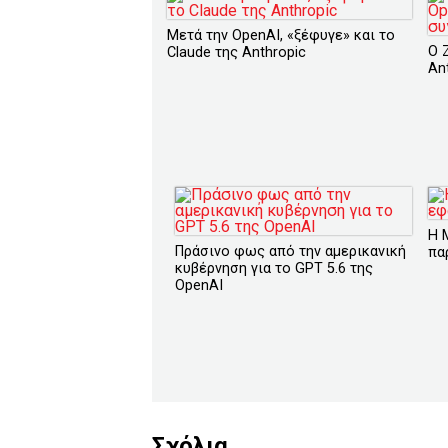
Μετά την OpenAI, «ξέφυγε» και το
O 
Claude της Anthropic
An
H 
Πράσινο φως από την αμερικανική
πα
κυβέρνηση για το GPT 5.6 της
OpenAI
Σχόλια