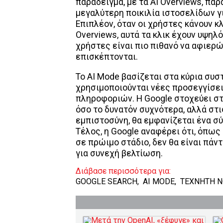
παράδειγμα, με τα AI Overviews, πα
μεγαλύτερη ποικιλία ιστοσελίδων γ
Επιπλέον, όταν οι χρήστες κάνουν 
Overviews, αυτά τα κλικ έχουν υψηλ
χρήστες είναι πιο πιθανό να αφιερ
επισκέπτονται.
Το AI Mode βασίζεται στα κύρια συσ
χρησιμοποιούνται νέες προσεγγίσει
πληροφοριών. Η Google στοχεύει στ
όσο το δυνατόν συχνότερα, αλλά στ
εμπιστοσύνη, θα εμφανίζεται ένα σ
Τέλος, η Google αναφέρει ότι, όπω
σε πρώιμο στάδιο, δεν θα είναι πάν
για συνεχή βελτίωση.
Διάβασε περισσότερα για:
GOOGLE SEARCH
,
AI MODE
,
ΤΕΧΝΗΤΗ 