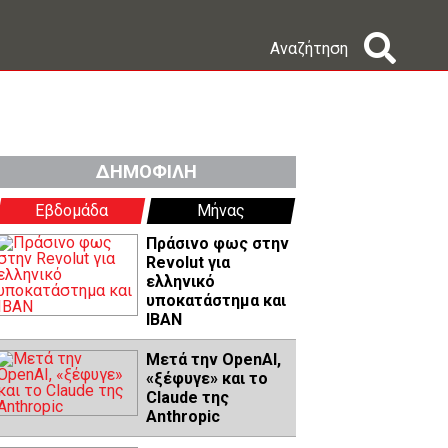
Αναζήτηση
ΔΗΜΟΦΙΛΗ
Εβδομάδα
Μήνας
Πράσινο φως στην
Revolut για
ελληνικό
υποκατάστημα και
IBAN
Μετά την OpenAI,
«ξέφυγε» και το
Claude της
Anthropic