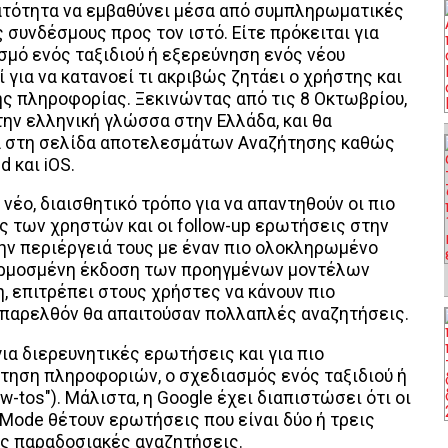
νατότητα να εμβαθύνει μέσα από συμπληρωματικές
 συνδέσμους προς τον ιστό. Είτε πρόκειται για
μό ενός ταξιδιού ή εξερεύνηση ενός νέου
 για να κατανοεί τι ακριβώς ζητάει ο χρήστης και
ς πληροφορίας. Ξεκινώντας από τις 8 Οκτωβρίου,
στην ελληνική γλώσσα στην Ελλάδα, και θα
α στη σελίδα αποτελεσμάτων Αναζήτησης καθώς
d και iOS.
νέο, διαισθητικό τρόπο για να απαντηθούν οι πιο
 των χρηστών και οι follow-up ερωτήσεις στην
ην περιέργειά τους με έναν πιο ολοκληρωμένο
αρμοσμένη έκδοση των προηγμένων μοντέλων
η, επιτρέπει στους χρήστες να κάνουν πιο
 παρελθόν θα απαιτούσαν πολλαπλές αναζητήσεις.
για διερευνητικές ερωτήσεις και για πιο
τηση πληροφοριών, ο σχεδιασμός ενός ταξιδιού ή
-tos"). Μάλιστα, η Google έχει διαπιστώσει ότι οι
 Mode θέτουν ερωτήσεις που είναι δύο ή τρεις
ις παραδοσιακές αναζητήσεις.