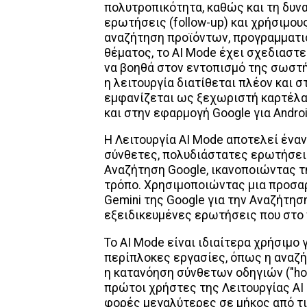
πολυτροπικότητα, καθώς και τη δυ
ερωτήσεις (follow-up) και χρήσιμους
αναζήτηση προϊόντων, προγραμματισ
θέματος, το AI Mode έχει σχεδιαστεί
να βοηθά στον εντοπισμό της σωστή
η λειτουργία διατίθεται πλέον και 
εμφανίζεται ως ξεχωριστή καρτέλ
και στην εφαρμογή Google για Androi
Η Λειτουργία
AI Mode αποτελεί έναν 
σύνθετες,
πολυδιάστατες ερωτήσεις
Αναζήτηση Google, ικανοποιώντας τ
τρόπο. Χρησιμοποιώντας μια προσ
Gemini της Google για την Αναζήτησ
εξειδικευμένες ερωτήσεις που στο
To AI Mode είναι ιδιαίτερα χρήσιμο 
περίπλοκες εργασίες, όπως η αναζή
η κατανόηση σύνθετων οδηγιών ("how
πρώτοι χρήστες της Λειτουργίας ΑΙ
φορές μεγαλύτερες σε μήκος από τ