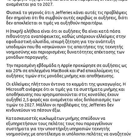
αναμένεται για το 2027.
Φυσικά το γεγονός ότι η Jefferies κάνει αυτές τις προβλέψεις
δεν σημαίνει ότι θα συμβούν αυτές ακριβώς οι αυξήσεις, διότι
δεν αποκλείεται οι τιμές να αυξηθούν περαιτέρω.
Η (πικρή) αλήθεια είναι ότι οι αυξήσεις θα είναι κατά πάσα
πιθανότητα αναπόφευκτες, καθώς υπάρχουν ελλείψεις στην
εφοδιαστική αλυσίδα, ισχυρή ζήτηση για την ανάπτυξη
υποδομών που θα «σηκώνουν» τις απαιτήσεις της τεχνητής
νοημοσύνης και περιορισμένες δυνατότητες επέκτασης των
μονάδων παραγωγής.
Την περασμένη εβδομάδα η Apple προχώρησε σε αυξήσεις ως
και 20% σε επιλεγμένα MacBook και iPad επικαλούμενη τις
αυξήσεις τιμών στις μονάδες μνήμης και αποθήκευσης.
Οι ελλείψεις πλήττουν έντονα το κομμάτι της ψυχαγωγίας. Η
Microsoft ανέφερε ότι οι τιμές για τα συστήματα μνήμης και
αποθήκευσης που χρησιμοποιούνται στις κονσόλες έχουν
αυξηθεί 2,5 φορές και αναμένεται νέος διπλασιασμός των
τιμών το 2027. Μάλλον οι προβλέψεις της Jefferies δεν
κινδυνεύουν να πέσουν έξω.
Κατασκευαστές κυκλωμάτων μνήμης σπεύδουν να
εξυπηρετήσουν τους πελάτες τους που παραγγέλνουν
συστήματα για την υποστήριξη υπηρεσιών τεχνητής
νοημοσύνης με αποτέλεσμα οι υπόλοιποι πελάτες να αναζητούν