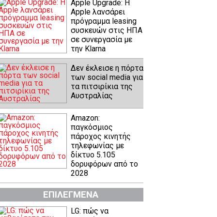
Apple Upgrade: Η
Apple λανσάρει
πρόγραμμα leasing
συσκευών στις ΗΠΑ
σε συνεργασία με
την Klarna
Δεν έκλεισε η πόρτα
των social media για
τα πιτσιρίκια της
Αυστραλίας
Amazon:
παγκόσμιος
πάροχος κινητής
τηλεφωνίας με
δίκτυο 5.105
δορυφόρων από το
2028
ΕΠΙΛΕΓΜΕΝΑ
LG: πώς να