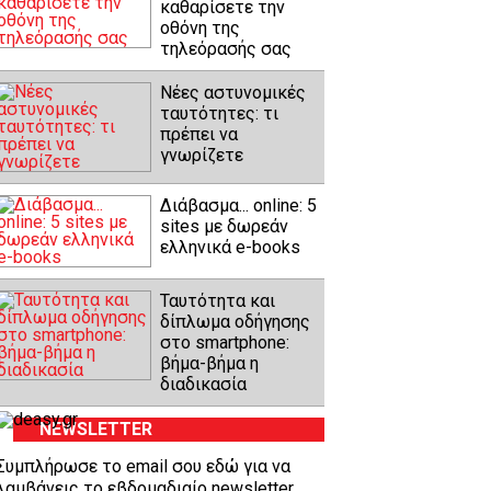
καθαρίσετε την
οθόνη της
τηλεόρασής σας
Νέες αστυνομικές
ταυτότητες: τι
πρέπει να
γνωρίζετε
Διάβασμα... online: 5
sites με δωρεάν
ελληνικά e-books
Ταυτότητα και
δίπλωμα οδήγησης
στο smartphone:
βήμα-βήμα η
διαδικασία
NEWSLETTER
Συμπλήρωσε το email σου εδώ για να
λαμβάνεις το εβδομαδιαίο newsletter