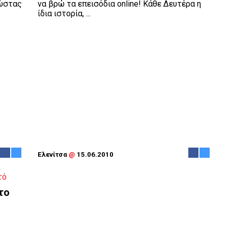
Κώστας
να βρώ τα επεισόδια online! Κάθε Δευτέρα η
ίδια ιστορία, ...
Ελενίτσα
@
15.06.2010
το