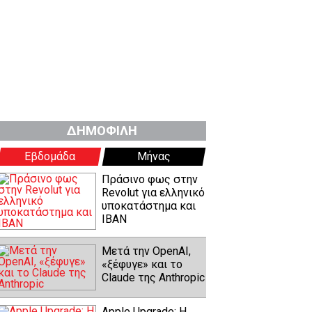
ΔΗΜΟΦΙΛΗ
Εβδομάδα
Μήνας
Πράσινο φως στην
Revolut για ελληνικό
υποκατάστημα και
IBAN
Μετά την OpenAI,
«ξέφυγε» και το
Claude της Anthropic
Apple Upgrade: Η