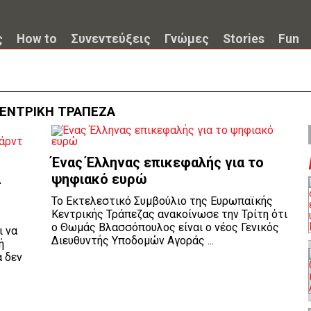
ς
How to
Συνεντεύξεις
Γνώμες
Stories
Fun
ΚΕΝΤΡΙΚΗ ΤΡΑΠΕΖΑ
Ένας Έλληνας επικεφαλής για το
α
ψηφιακό ευρώ
Το Εκτελεστικό Συμβούλιο της Ευρωπαϊκής
Κεντρικής Τράπεζας ανακοίνωσε την Τρίτη ότι
ο Θωμάς Βλασσόπουλος είναι ο νέος Γενικός
ι να
Διευθυντής Υποδομών Αγοράς ...
ή
 δεν