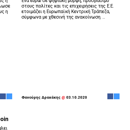
ες η
Ένα ευρώ σε ψηφιακή μορφή, προσβάσιμο
ήλωσε
στους πολίτες και τις επιχειρήσεις της Ε.Ε.
ως η
ετοιμάζει η Ευρωπαϊκή Κεντρική Τράπεζα,
σύμφωνα με χθεσινή της ανακοίνωση. ...
Φανούρης Δρακάκης
@
03.10.2020
oin
άλει