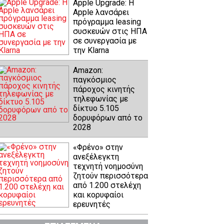
Apple Upgrade: Η
Apple λανσάρει
πρόγραμμα leasing
συσκευών στις ΗΠΑ
σε συνεργασία με
την Klarna
Amazon:
παγκόσμιος
πάροχος κινητής
τηλεφωνίας με
δίκτυο 5.105
δορυφόρων από το
2028
«Φρένο» στην
ανεξέλεγκτη
τεχνητή νοημοσύνη
ζητούν περισσότερα
από 1.200 στελέχη
και κορυφαίοι
ερευνητές