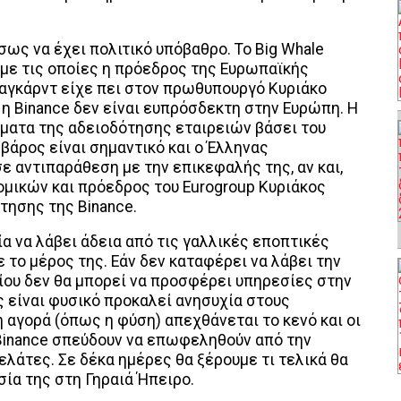
σως να έχει πολιτικό υπόβαθρο. Το Big Whale
με τις οποίες η πρόεδρος της Ευρωπαϊκής
Λαγκάρντ είχε πει στον πρωθυπουργό Κυριάκο
η Binance δεν είναι ευπρόσδεκτη στην Ευρώπη. Η
έματα της αδειοδότησης εταιρειών βάσει του
 βάρος είναι σημαντικό και ο Έλληνας
 αντιπαράθεση με την επικεφαλής της, αν και,
νομικών και πρόεδρος του Eurogroup Κυριάκος
τησης της Binance.
ία να λάβει άδεια από τις γαλλικές εποπτικές
ε το μέρος της. Εάν δεν καταφέρει να λάβει την
λίου δεν θα μπορεί να προσφέρει υπηρεσίες στην
 είναι φυσικό προκαλεί ανησυχία στους
 αγορά (όπως η φύση) απεχθάνεται το κενό και οι
Binance σπεύδουν να επωφεληθούν από την
λάτες. Σε δέκα ημέρες θα ξέρουμε τι τελικά θα
σία της στη Γηραιά Ήπειρο.