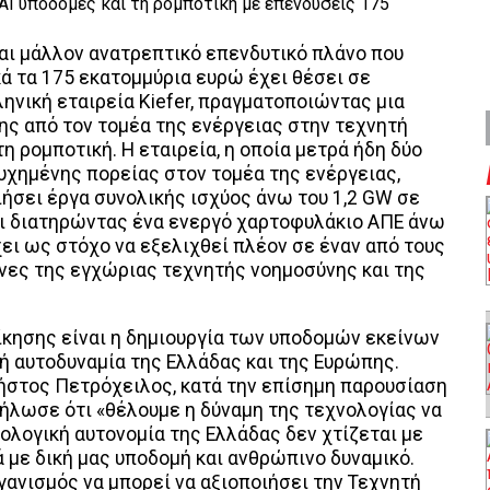
αι μάλλον ανατρεπτικό επενδυτικό πλάνο που
κά τα 175 εκατομμύρια ευρώ έχει θέσει σε
ηνική εταιρεία Kiefer, πραγματοποιώντας μια
ς από τον τομέα της ενέργειας στην τεχνητή
η ρομποτική. Η εταιρεία, η οποία μετρά ήδη δύο
υχημένης πορείας στον τομέα της ενέργειας,
ήσει έργα συνολικής ισχύος άνω του 1,2 GW σε
αι διατηρώντας ένα ενεργό χαρτοφυλάκιο ΑΠΕ άνω
ει ως στόχο να εξελιχθεί πλέον σε έναν από τους
νες της εγχώριας τεχνητής νοημοσύνης και της
ίκησης είναι η δημιουργία των υποδομών εκείνων
ή αυτοδυναμία της Ελλάδας και της Ευρώπης.
ρήστος Πετρόχειλος, κατά την επίσημη παρουσίαση
ήλωσε ότι «θέλουμε η δύναμη της τεχνολογίας να
νολογική αυτονομία της Ελλάδας δεν χτίζεται με
 με δική μας υποδομή και ανθρώπινο δυναμικό.
γανισμός να μπορεί να αξιοποιήσει την Τεχνητή