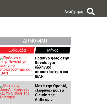
Αναζήτηση
ΔΗΜΟΦΙΛΗ
Εβδομάδα
Μήνας
Πράσινο φως στην
Revolut για
ελληνικό
υποκατάστημα και
IBAN
Μετά την OpenAI,
«ξέφυγε» και το
Claude της
Anthropic