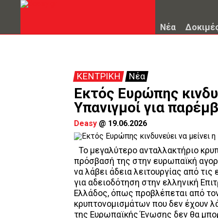
Νέα
Δοκιμέ
ΚΕΝΤΡΙΚΗ
Νέα
Εκτός Ευρώπης κινδυν
Υπανιγμοί για παρέμ
Deasy
@
19.06.2026
Το μεγαλύτερο ανταλλακτήριο κρυπτ
πρόσβασή της στην ευρωπαϊκή αγορ
να λάβει άδεια λειτουργίας από τις
για αδειοδότηση στην ελληνική Επι
Ελλάδος, όπως προβλέπεται από το
κρυπτονομισμάτων που δεν έχουν λά
της Ευρωπαϊκής Ένωσης δεν θα μπορ