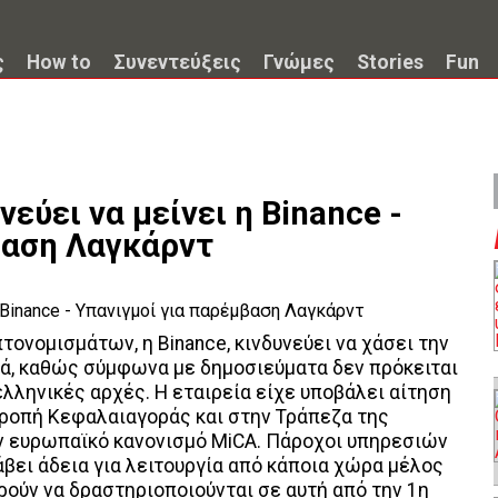
ς
How to
Συνεντεύξεις
Γνώμες
Stories
Fun
εύει να μείνει η Binance -
βαση Λαγκάρντ
ονομισμάτων, η Binance, κινδυνεύει να χάσει την
ά, καθώς σύμφωνα με δημοσιεύματα δεν πρόκειται
 ελληνικές αρχές. Η εταιρεία είχε υποβάλει αίτηση
τροπή Κεφαλαιαγοράς και στην Τράπεζα της
ν ευρωπαϊκό κανονισμό MiCA. Πάροχοι υπηρεσιών
βει άδεια για λειτουργία από κάποια χώρα μέλος
ούν να δραστηριοποιούνται σε αυτή από την 1η