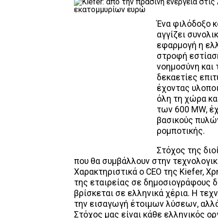
Ένα φιλόδοξο κ
αγγίζει συνολι
εφαρμογή η ελλ
στροφή εστίαση
νοημοσύνη και τ
δεκαετίες επιτ
έχοντας υλοποι
όλη τη χώρα κ
των 600 MW, έχ
βασικούς πυλώ
ρομποτικής.
Στόχος της διο
που θα συμβάλλουν στην τεχνολογικ
Χαρακτηριστικά ο CEO της Kiefer, Χ
της εταιρείας σε δημοσιογράφους δ
βρίσκεται σε ελληνικά χέρια. Η τεχ
την εισαγωγή έτοιμων λύσεων, αλλά
Στόχος μας είναι κάθε ελληνικός ορ