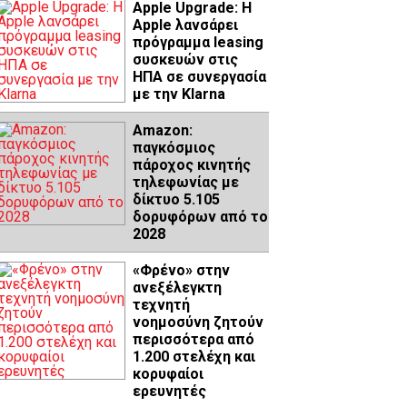
Apple Upgrade: Η
Apple λανσάρει
πρόγραμμα leasing
συσκευών στις
ΗΠΑ σε συνεργασία
με την Klarna
Amazon:
παγκόσμιος
πάροχος κινητής
τηλεφωνίας με
δίκτυο 5.105
δορυφόρων από το
2028
«Φρένο» στην
ανεξέλεγκτη
τεχνητή
νοημοσύνη ζητούν
περισσότερα από
1.200 στελέχη και
κορυφαίοι
ερευνητές