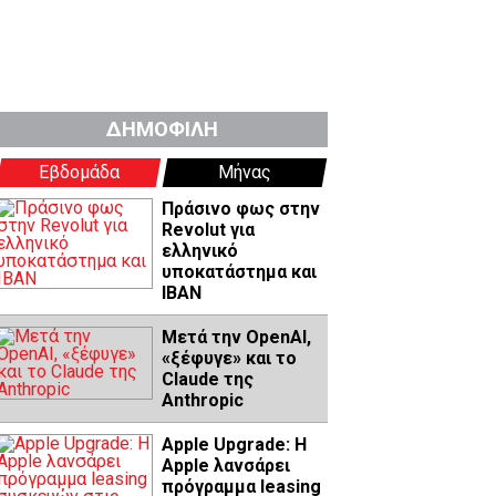
ΔΗΜΟΦΙΛΗ
Εβδομάδα
Μήνας
Πράσινο φως στην
Revolut για
ελληνικό
υποκατάστημα και
IBAN
Μετά την OpenAI,
«ξέφυγε» και το
Claude της
Anthropic
Apple Upgrade: Η
Apple λανσάρει
πρόγραμμα leasing