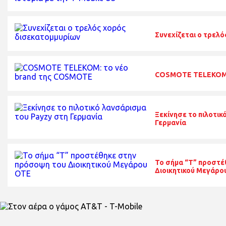
Συνεχίζεται ο τρελ
COSMOTE TELEKOM:
Ξεκίνησε το πιλοτικ
Γερμανία
To σήμα “T” προστέ
Διοικητικού Μεγάρο