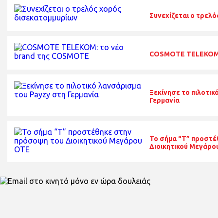
Συνεχίζεται ο τρελ
COSMOTE TELEKOM:
Ξεκίνησε το πιλοτικ
Γερμανία
To σήμα “T” προστέ
Διοικητικού Μεγάρο