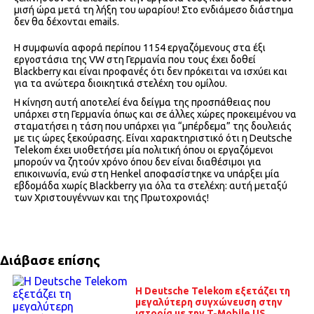
μισή ώρα μετά τη λήξη του ωραρίου! Στο ενδιάμεσο διάστημα
δεν θα δέχονται emails.
Η συμφωνία αφορά περίπου 1154 εργαζόμενους στα έξι
εργοστάσια της VW στη Γερμανία που τους έχει δοθεί
Blackberry και είναι προφανές ότι δεν πρόκειται να ισχύει και
για τα ανώτερα διοικητικά στελέχη του ομίλου.
Η κίνηση αυτή αποτελεί ένα δείγμα της προσπάθειας που
υπάρχει στη Γερμανία όπως και σε άλλες χώρες προκειμένου να
σταματήσει η τάση που υπάρχει για “μπέρδεμα” της δουλειάς
με τις ώρες ξεκούρασης. Είναι χαρακτηριστικό ότι η Deutsche
Telekom έχει υιοθετήσει μία πολιτική όπου οι εργαζόμενοι
μπορούν να ζητούν χρόνο όπου δεν είναι διαθέσιμοι για
επικοινωνία, ενώ στη Henkel αποφασίστηκε να υπάρξει μία
εβδομάδα χωρίς Blackberry για όλα τα στελέχη: αυτή μεταξύ
των Χριστουγέννων και της Πρωτοχρονιάς!
Διάβασε επίσης
Η Deutsche Telekom εξετάζει τη
μεγαλύτερη συγχώνευση στην
ιστορία με την T-Mobile US