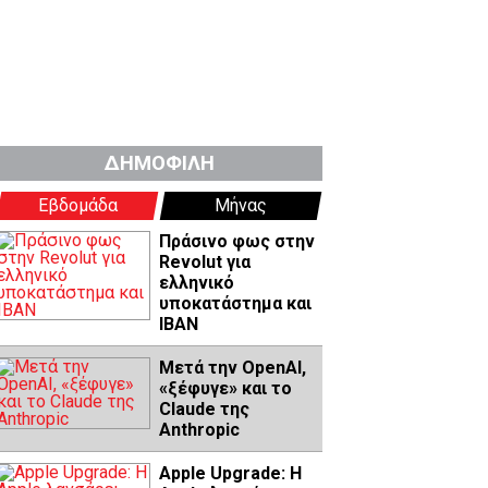
ΔΗΜΟΦΙΛΗ
Εβδομάδα
Μήνας
Πράσινο φως στην
Revolut για
ελληνικό
υποκατάστημα και
IBAN
Μετά την OpenAI,
«ξέφυγε» και το
Claude της
Anthropic
Apple Upgrade: Η