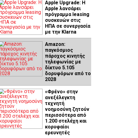
Apple Upgrade: Η
Apple λανσάρει
πρόγραμμα leasing
συσκευών στις
ΗΠΑ σε συνεργασία
με την Klarna
Amazon:
παγκόσμιος
πάροχος κινητής
τηλεφωνίας με
δίκτυο 5.105
δορυφόρων από το
2028
«Φρένο» στην
ανεξέλεγκτη
τεχνητή
νοημοσύνη ζητούν
περισσότερα από
1.200 στελέχη και
κορυφαίοι
ερευνητές