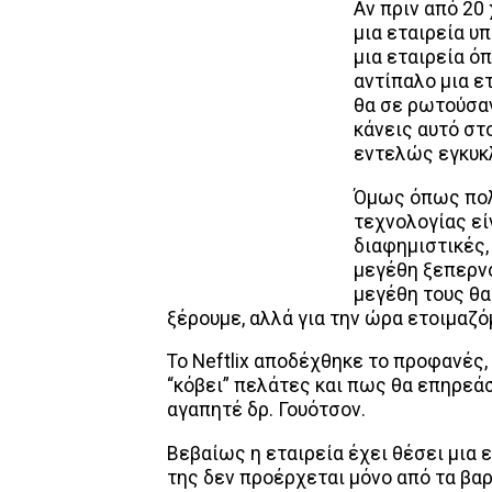
Αν πριν από 20
μια εταιρεία 
μια εταιρεία όπ
αντίπαλο μια ετ
θα σε ρωτούσαν:
κάνεις αυτό στο
εντελώς εγκυκλ
Όμως όπως πολλ
τεχνολογίας εί
διαφημιστικές, 
μεγέθη ξεπερνο
μεγέθη τους θα
ξέρουμε, αλλά για την ώρα ετοιμαζό
Το Neftlix αποδέχθηκε το προφανές, 
“κόβει” πελάτες και πως θα επηρεά
αγαπητέ δρ. Γουότσον.
Βεβαίως η εταιρεία έχει θέσει μια
της δεν προέρχεται μόνο από τα βα