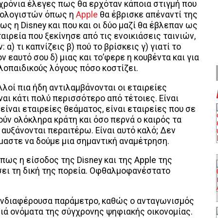
 χρόνια έλεγες πως θα ερχόταν κάποια στιγμή που
υπολογιστών όπως η
Apple
θα έβρισκε απέναντί της
ως η Disney και που και οι δύο μαζί θα έβλεπαν ως
αιρεία που ξεκίνησε από τις ενοικιάσεις ταινιών,
 α) τι καπνίζεις β) πού το βρίσκεις γ) γιατί το
ν εαυτό σου δ) μιας και το’φερε η κουβέντα και για
οπαιδικούς λόγους πόσο κοστίζει.
οί πια ήδη αντιλαμβάνονται οι εταιρείες
ναι κάτι πολύ περισσότερο από τέτοιες. Είναι
είναι εταιρείες θεάματος, είναι εταιρείες που σε
ύν ολόκληρα κράτη και όσο περνά ο καιρός τα
 αυξάνονται περαιτέρω. Είναι αυτό καλό; Δεν
μαστε να δούμε μια σημαντική αναμέτρηση.
πως η είσοδος της Disney και της Apple της
σει τη δική της πορεία. Οφθαλμοφανέστατο
 ενδιαφέρουσα παράμετρο, καθώς ο ανταγωνισμός
ριά ονόματα της σύγχρονης ψηφιακής οικονομίας.