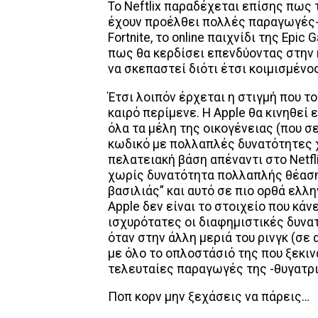
Το Neftlix παραδέχεται επίσης πως
έχουν προέλθει πολλές παραγωγές- 
Fortnite, το online παιχνίδι της Epic
πως θα κερδίσει επενδύοντας στην 
να σκεπαστεί διότι έτσι κοιμισμένος
Έτσι λοιπόν έρχεται η στιγμή που το
καιρό περίμενε. Η Apple θα κινηθεί 
όλα τα μέλη της οικογένειας (που σ
κωδικό με πολλαπλές δυνατότητες χ
πελατειακή βάση απέναντι στο Netfli
χωρίς δυνατότητα πολλαπλής θέασης
βασιλιάς” και αυτό σε πιο ορθά ελλ
Apple δεν είναι το στοιχείο που κάνε
ισχυρότατες οι διαφημιστικές δυνατ
όταν στην άλλη μεριά του ρινγκ (σε 
με όλο το οπλοστάσιό της που ξεκινά
τελευταίες παραγωγές της -θυγατρι
Ποπ κορν μην ξεχάσεις να πάρεις…