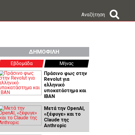
Αναζήτηση
ΔΗΜΟΦΙΛΗ
Εβδομάδα
Μήνας
Πράσινο φως στην
Revolut για
ελληνικό
υποκατάστημα και
IBAN
Μετά την OpenAI,
«ξέφυγε» και το
Claude της
Anthropic