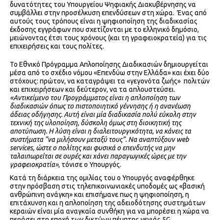
δυνατότητες του Υπουργείου Ψηφιακής Διακυβέρνησης να
συμβάλλει στην προσέλκυση επενδύσεων στη χώρα. Ένας από
αυτούς τους τρόπους είναι η ψηφιοποίηση της διαδικασίας
έκδοσης εγγράφων που σχετίζονται με το ελληνικό δημόσιο,
μειώνοντας έτσι τους χρόνους (και τη γραφειοκρατεία) για τις
επιχειρήσεις και τους πολίτες.
Το Εθνικό Πρόγραμμα Απλοποίησης Διαδικασιών δημιουργείται
μέσα από το σχέδιο νόμου «Επενδύω στην Ελλάδα» και έχει δύο
στόχους: πρώτον, να καταγράψει τα «γεγονότα ζωής» πολιτών
και επιχειρήσεων και δεύτερον, να τα απλουστεύσει.
«Αντικείμενο του Προγράμματος είναι η απλοποίηση των
διαδικασιών όπως το πιστοποιητικό γέννησης ή η ανανέωση
άδειας οδήγησης. Αυτή είναι μία διαδικασία πολύ εύκολη στην
τεχνική της υλοποίηση, δύσκολη όμως στη διοικητική της
αποτύπωση. Η λύση είναι η διαλειτουργικότητα, να κάνεις τα
συστήματα “να μιλήσουν μεταξύ τους”. Να αναπτύξουν web
services, ώστε ο πολίτης και φυσικά ο επενδυτής να μην
ταλαιπωρείται σε ουρές και χάνει παραγωγικές ώρες με την
γραφειοκρατία»
, τόνισε ο Υπουργός.
Κατά τη διάρκεια της ομιλίας του ο Υπουργός αναφέρθηκε
στην πρόσβαση στις τηλεπικοινωνιακές υποδομές ως «βασική
ανθρώπινη ανάγκη» και επισήμανε πως η ψηφιοποίηση, η
επιτάχυνση και η απλοποίηση της αδειοδότησης συστημάτων
κεραιών είναι μία αναγκαία συνθήκη για να μπορέσει η χώρα να
περάσει στη εποχή των δικτύων πέμπτης γενιάς 5G.