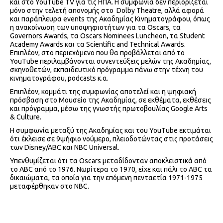
και στο YouTube TV για τις ΗΠΑ. Η συμφωνία δεν περιορίζεται
μόνο στην τελετή απονομής στο Dolby Theatre, αλλά αφορά
και παράπλευρα events της Ακαδημίας Κινηματογράφου, όπως
η ανακοίνωση των υποψηφιοτήτων για τα Oscars, τα
Governors Awards, τα Oscars Nominees Luncheon, τα Student
Academy Awards και τα Scientific and Technical Awards.
Επιπλέον, στο περιεχόμενο που θα προβάλλεται από το
YouTube περιλαμβάνονται συνεντεύξεις μελών της Ακαδημίας,
σκηνοθετών, εκπαιδευτικό πρόγραμμα πάνω στην τέχνη του
κινηματογράφου, podcasts κ.α.
Επιπλέον, κομμάτι της συμφωνίας αποτελεί και η ψηφιακή
πρόσβαση στο Μουσείο της Ακαδημίας, σε εκθέματα, εκθέσεις
και πρόγραμμα, μέσω της γνωστής πρωτοβουλίας Google Arts
& Culture.
Η συμφωνία μεταξύ της Ακαδημίας και του YouTube εκτιμάται
ότι έκλεισε σε 9ψήφιο νούμερο, πλειοδοτώντας στις προτάσεις
των Disney/ABC και NBC Universal.
Υπενθυμίζεται ότι τα Oscars μεταδίδονταν αποκλειστικά από
το ABC από το 1976. Νωρίτερα το 1970, είχε και πάλι το ABC τα
δικαιώματα, τα οποία για την επόμενη πενταετία 1971-1975
μεταφέρθηκαν στο NBC.