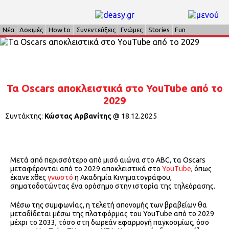
Νέα
Δοκιμές
How to
Συνεντεύξεις
Γνώμες
Stories
Fun
Τα Oscars αποκλειστικά στο YouTube από το
2029
Συντάκτης:
Κώστας Αρβανίτης
@
18.12.2025
Μετά από περισσότερο από μισό αιώνα στο ABC, τα Oscars
μεταφέρονται από το 2029 αποκλειστικά στο
YouTube
, όπως
έκανε χθες
γνωστό
η Ακαδημία Κινηματογράφου,
σηματοδοτώντας ένα ορόσημο στην ιστορία της τηλεόρασης.
Μέσω της συμφωνίας, η τελετή απονομής των βραβείων θα
μεταδίδεται μέσω της πλατφόρμας του YouTube από το 2029
μέχρι το 2033, τόσο στη δωρεάν εφαρμογή παγκοσμίως, όσο