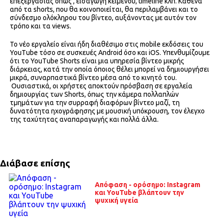
επεξεργασίας όπως , εισαγωγή κειμένου, timeline κλπ. Καθένα
από τα shorts, που θα κοινοποιείται, θα περιλαμβάνει και το
σύνδεσμο ολόκληρου του βίντεο, αυξάνοντας με αυτόν τον
τρόπο και τα views.
Το νέο εργαλείο είναι ήδη διαθέσιμο στις mobile εκδόσεις του
YouTube τόσο σε συσκευές Android όσο και iOS. Υπενθυμίζουμε
ότι το YouTube Shorts είναι μια υπηρεσία βίντεο μικρής
διάρκειας, κατά την οποία όποιος θέλει μπορεί να δημιουργήσει
μικρά, συναρπαστικά βίντεο μέσα από το κινητό του.
Ουσιαστικά, οι χρήστες αποκτούν πρόσβαση σε εργαλεία
δημιουργίας των Shorts, όπως την κάμερα πολλαπλών
τμημάτων για την συρραφή διαφόρων βίντεο μαζί, τη
δυνατότητα ηχογράφησης με μουσική υπόκρουση, τον έλεγχο
της ταχύτητας αναπαραγωγής και πολλά άλλα.
Διάβασε επίσης
Απόφαση - ορόσημο: Instagram
και YouTube βλάπτουν την
ψυχική υγεία