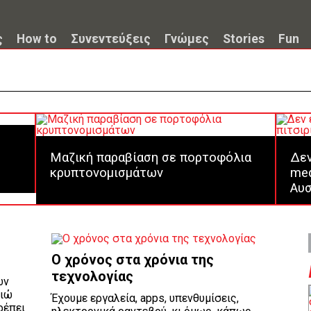
ς
How to
Συνεντεύξεις
Γνώμες
Stories
Fun
Μαζική παραβίαση σε πορτοφόλια
Δεν
κρυπτονομισμάτων
med
Αυσ
Ο χρόνος στα χρόνια της
τεχνολογίας
ων
οιώ
Έχουμε εργαλεία, apps, υπενθυμίσεις,
ρέπει