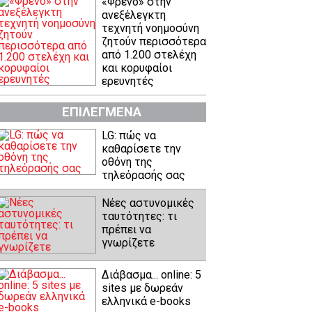
«Φρένο» στην
ανεξέλεγκτη
τεχνητή νοημοσύνη
ζητούν περισσότερα
από 1.200 στελέχη
και κορυφαίοι
ερευνητές
ΕΠΙΛΕΓΜΕΝΑ
LG: πώς να
καθαρίσετε την
οθόνη της
τηλεόρασής σας
Νέες αστυνομικές
ταυτότητες: τι
πρέπει να
γνωρίζετε
Διάβασμα... online: 5
sites με δωρεάν
ελληνικά e-books