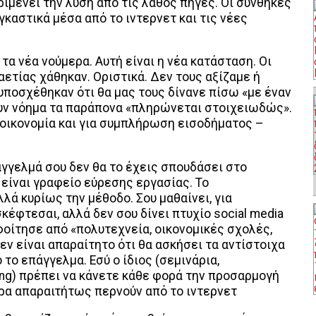
ριμένει την λύση από τις λάθος πηγές. Οι συνθήκες
γκαστικά μέσα από το ιντερνετ και τις νέες
 τα νέα νούμερα. Αυτή είναι η νέα κατάσταση. Οι
ετίας χάθηκαν. Οριστικά. Δεν τους αξίζαμε ή
 υποσχέθηκαν ότι θα μας τους δίνανε πίσω «με έναν
ουν νόημα τα παράπονα «πληρώνεται στοιχειωδώς».
 οικονομία και για συμπλήρωση εισοδήματος –
άγγελμά σου δεν θα το έχεις σπουδάσει στο
είναι γραφείο εύρεσης εργασίας. Το
λά κυρίως την μέθοδο. Σου μαθαίνει, για
κέφτεσαι, αλλά δεν σου δίνει πτυχίο social media
φοίτησε από «πολυτεχνεία, οικονομικές σχολές,
ν είναι απαραίτητο ότι θα ασκήσει τα αντίστοιχα
το επάγγελμα. Εσύ ο ίδιος (σεμινάρια,
ling) πρέπει να κάνετε κάθε φορά την προσαρμογή
ρα απαραιτήτως περνούν από το ιντερνετ