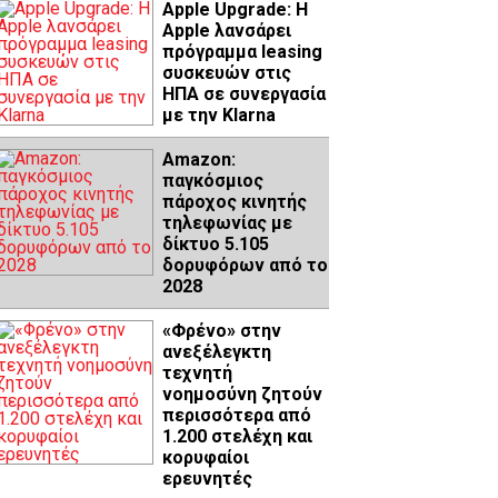
Apple Upgrade: Η
Apple λανσάρει
πρόγραμμα leasing
συσκευών στις
ΗΠΑ σε συνεργασία
με την Klarna
Amazon:
παγκόσμιος
πάροχος κινητής
τηλεφωνίας με
δίκτυο 5.105
δορυφόρων από το
2028
«Φρένο» στην
ανεξέλεγκτη
τεχνητή
νοημοσύνη ζητούν
περισσότερα από
1.200 στελέχη και
κορυφαίοι
ερευνητές