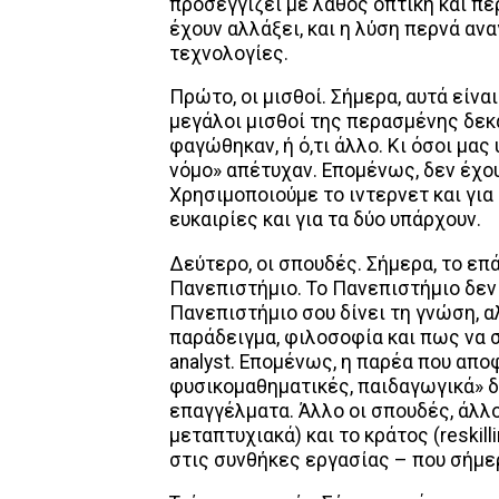
προσεγγίζει με λάθος οπτική και πε
έχουν αλλάξει, και η λύση περνά ανα
τεχνολογίες.
Πρώτο, οι μισθοί. Σήμερα, αυτά είναι
μεγάλοι μισθοί της περασμένης δεκα
φαγώθηκαν, ή ό,τι άλλο. Κι όσοι μας
νόμο» απέτυχαν. Επομένως, δεν έχ
Χρησιμοποιούμε το ιντερνετ και για
ευκαιρίες και για τα δύο υπάρχουν.
Δεύτερο, οι σπουδές. Σήμερα, το επ
Πανεπιστήμιο. Το Πανεπιστήμιο δεν 
Πανεπιστήμιο σου δίνει τη γνώση, αλ
παράδειγμα, φιλοσοφία και πως να σ
analyst. Επομένως, η παρέα που απο
φυσικομαθηματικές, παιδαγωγικά» δε
επαγγέλματα. Άλλο οι σπουδές, άλλο 
μεταπτυχιακά) και το κράτος (reskil
στις συνθήκες εργασίας – που σήμε