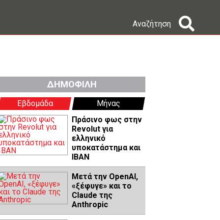
Αναζήτηση
ΔΗΜΟΦΙΛΗ
Εβδομάδα
Μήνας
Πράσινο φως στην
Revolut για
ελληνικό
υποκατάστημα και
IBAN
Μετά την OpenAI,
«ξέφυγε» και το
Claude της
Anthropic