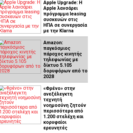
Apple Upgrade: Η
Apple λανσάρει
πρόγραμμα leasing
συσκευών στις
ΗΠΑ σε συνεργασία
με την Klarna
Amazon:
παγκόσμιος
πάροχος κινητής
τηλεφωνίας με
δίκτυο 5.105
δορυφόρων από το
2028
«Φρένο» στην
ανεξέλεγκτη
τεχνητή
νοημοσύνη ζητούν
περισσότερα από
1.200 στελέχη και
κορυφαίοι
ερευνητές