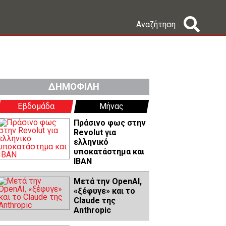
Αναζήτηση
ΔΗΜΟΦΙΛΗ
Εβδομάδα
Μήνας
Πράσινο φως στην
Revolut για
ελληνικό
υποκατάστημα και
IBAN
Μετά την OpenAI,
«ξέφυγε» και το
Claude της
Anthropic