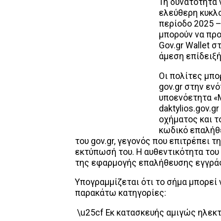
Τη δυνατότητα ν
ελεύθερη κυκλο
περίοδο 2025 –
μπορούν να πρ
Gov.gr Wallet σ
άμεση επίδειξή
Οι πολίτες μπο
gov.gr στην εν
υποενόετητα «Μ
daktylios.gov.
οχήματος και τ
κωδικό επαλήθ
του gov.gr, γεγονός που επιτρέπει 
εκτύπωσή του. Η αυθεντικότητα του
της εφαρμογής επαλήθευσης εγγράφω
Υπογραμμίζεται ότι το σήμα μπορεί 
παρακάτω κατηγορίες:
\u25cf Εκ κατασκευής αμιγώς ηλεκ