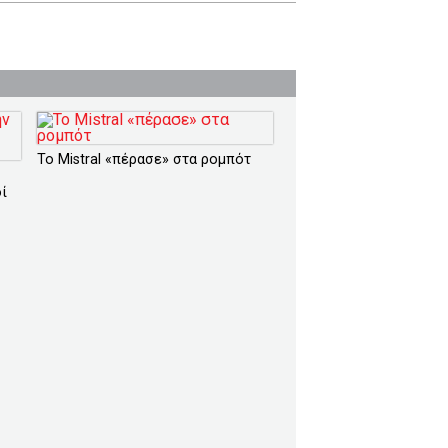
Το Mistral «πέρασε» στα ρομπότ
ί