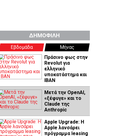
ΔΗΜΟΦΙΛΗ
Εβδομάδα
Μήνας
Πράσινο φως στην
Revolut για
ελληνικό
υποκατάστημα και
IBAN
Μετά την OpenAI,
«ξέφυγε» και το
Claude της
Anthropic
Apple Upgrade: Η
Apple λανσάρει
πρόγραμμα leasing