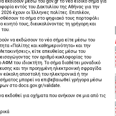
α εκδίδουν μέσω του gov.gr το νέο ειδικό σήμα για
φορία εντός του Δακτυλίου της Αθήνας για την
 2026 έχουν οι Έλληνες πολίτες. Επιπλέον,
οσθέσουν το σήμα στο ψηφιακό τους πορτοφόλι
το κινητό τους, διευκολύνοντας τη γρήγορη και
 του.
ρούν να εκδώσουν το νέο σήμα είτε μέσω του
ότητα «Πολίτης και καθημερινότητα» και την
ετακινήσεις», είτε απευθείας μέσω του
gr εισαγώγοντας τον αριθμό κυκλοφορίας του
ο ΑΦΜ του ιδιοκτήτη. Το σήμα διαθέτει μοναδικό
ευσης και την προηγμένη ηλεκτρονική σφραγίδα
την εύκολη αποστολή του ηλεκτρονικά ή την
 σήματος μπορεί να επιβεβαιωθεί γρήγορα μέσω
ν στο docs.gov.gr/validate.
να εκδοθεί για οχήματα που ανήκουν σε μια από τις
τρικά