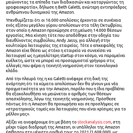
μειώνοντας τα επίπεδα των διαδικασιών και καταργώντας τη
γραφειοκρατία», δήλωσε η Beth Galetti, ανώτερη αντιπρόεδρος
ανθρώπινου δυναμικού της Amazon.
Υπενθυμίζεται ότι οι 16.000 απολύσεις έρχονται σε συνέχεια
ενός εξίσου μεγάλου γύρου απολύσεων στα τέλη Οκτωβρίου,
στον οποίο η Amazon προχώρησε στη μείωση 14.000 θέσεων
εργασίας. Μια κίνηση τότε που αποδόθηκε στην οδηγία του
διευθύνοντος συμβούλου, Andy Jassy, για αλλαγή στην
κουλτούρα λειτουργίας της εταιρείας. Τότε ο επικεφαλής της
Amazon είχε θέσει ως στόχο η εταιρεία να συνεχίσει να
λειτουργεί ως η μεγαλύτερη startup στον κόσμο, να παραμείνει
ευέλικτη, ώστε να μπορεί να προσαρμοστεί γρήγορα στις
αλλαγές που φέρει η τεχνητή νοημοσύνη στον τεχνολογικό
κλάδο.
Από την πλευρά της η κα Galetti ανέφερε στη δική της
ανάρτηση ότι τα κύματα απολύσεων δεν θα γίνουν μια νέα
πραγματικότητα για την Amazon, παρόλο που η ίδια προβλέπει
θα εξακολουθήσει να μειώνεται ο αριθμός των θέσεων
απασχόλησης, λόγω της τεχνητής νοημοσύνης. Πρόσθεσε
πάντως ότι η Amazon θα προχωρήσει και σε προσλήψεις σε
«στρατηγικούς τομείς και λειτουργίες που είναι κρίσιμες για το
μέλλον μας».
Αξίζει να αναφέρουμε ότι με βάση το
stockanalysis.com
, στη
μέχρι τώρα διαδρομή της Amazon, οι υπάλληλοι της Amazon
έφθασαν στο μέγιστο αριθμό τους το 2021 (1.608.000), ως