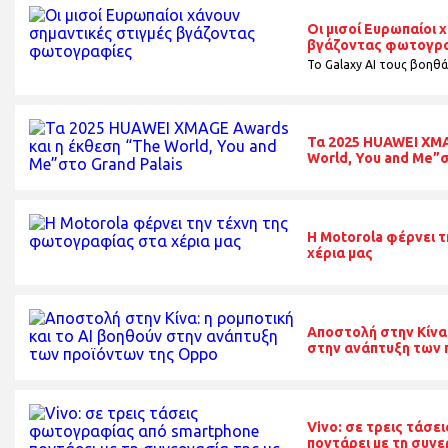
Οι μισοί Ευρωπαίοι 
βγάζοντας φωτογρ
Το Galaxy AI τους βοηθά
Τα 2025 HUAWEI XMA
World, You and Me”σ
H Motorola φέρνει 
χέρια μας
Αποστολή στην Κίνα:
στην ανάπτυξη των 
Vivo: σε τρεις τάσ
ποντάρει με τη συνε