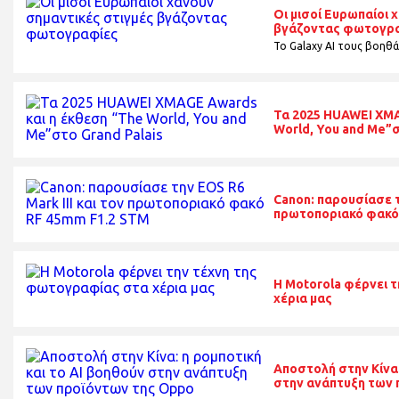
Οι μισοί Ευρωπαίοι 
βγάζοντας φωτογρ
Το Galaxy AI τους βοηθά
Τα 2025 HUAWEI XMA
World, You and Me”σ
Canon: παρουσίασε τη
πρωτοποριακό φακό
H Motorola φέρνει 
χέρια μας
Αποστολή στην Κίνα:
στην ανάπτυξη των 