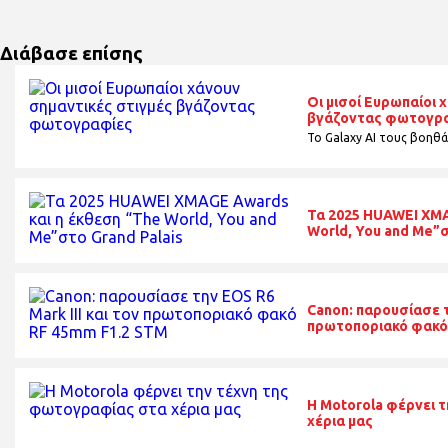
Διάβασε επίσης
Οι μισοί Ευρωπαίοι 
βγάζοντας φωτογρ
Το Galaxy AI τους βοηθά
Τα 2025 HUAWEI XMA
World, You and Me”σ
Canon: παρουσίασε τη
πρωτοποριακό φακό
H Motorola φέρνει 
χέρια μας