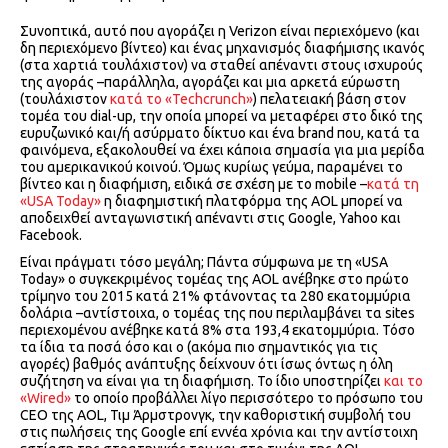
Συνοπτικά, αυτό που αγοράζει η Verizon είναι περιεχόμενο (και
δη περιεχόμενο βίντεο) και ένας μηχανισμός διαφήμισης ικανός
(στα χαρτιά τουλάχιστον) να σταθεί απέναντι στους ισχυρούς
της αγοράς –παράλληλα, αγοράζει και μια αρκετά εύρωστη
(τουλάχιστον
κατά το «Techcrunch»
) πελατειακή βάση στον
τομέα του dial-up, την οποία μπορεί να μεταφέρει στο δικό της
ευρυζωνικό και/ή ασύρματο δίκτυο και ένα brand που, κατά τα
φαινόμενα, εξακολουθεί να έχει κάποια σημασία για μια μερίδα
του αμερικανικού κοινού. Όμως κυρίως γεύμα, παραμένει το
βίντεο και η διαφήμιση, ειδικά σε σχέση με το mobile –
κατά τη
«USA Today»
η διαφημιστική πλατφόρμα της AOL μπορεί να
αποδειχθεί ανταγωνιστική απέναντι στις Google, Yahoo και
Facebook.
Είναι πράγματι τόσο μεγάλη; Πάντα σύμφωνα με τη «USA
Today» ο συγκεκριμένος τομέας της AOL ανέβηκε στο πρώτο
τρίμηνο του 2015 κατά 21% φτάνοντας τα 280 εκατομμύρια
δολάρια –αντίστοιχα, ο τομέας της που περιλαμβάνει τα sites
περιεχομένου ανέβηκε κατά 8% στα 193,4 εκατομμύρια. Τόσο
τα ίδια τα ποσά όσο και ο (ακόμα πιο σημαντικός για τις
αγορές) βαθμός ανάπτυξης δείχνουν ότι ίσως όντως η όλη
συζήτηση να είναι για τη διαφήμιση. Το ίδιο υποστηρίζει
και το
«Wired»
το οποίο προβάλλει λίγο περισσότερο το πρόσωπο του
CEO της AOL, Τιμ Άρμστρονγκ, την καθοριστική συμβολή του
στις πωλήσεις της Google επί εννέα χρόνια και την αντίστοιχη