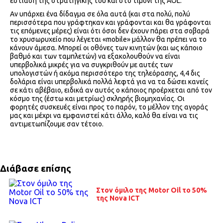
εστίαση της στρατηγικής του και στο τιμόνι της AOL.
Αν υπάρχει ένα δίδαγμα σε όλα αυτά (και στα πολύ, πολύ
περισσότερα που γράφτηκαν και γράφονται και θα γράφονται
τις επόμενες μέρες) είναι ότι όσοι δεν έχουν πάρει στα σοβαρά
το χρυσωρυχείο που λέγεται «mobile» μάλλον θα πρέπει να το
κάνουν άμεσα. Μπορεί οι οθόνες των κινητών (και ως κάποιο
βαθμό και των ταμπλετών) να εξακολουθούν να είναι
υπερβολικά μικρές για να συγκριθούν με αυτές των
υπολογιστών ή ακόμα περισσότερο της τηλεόρασης, 4,4 δις
δολάρια είναι υπερβολικά πολλά λεφτά για να τα δώσει κανείς
σε κάτι αβέβαιο, ειδικά αν αυτός ο κάποιος προέρχεται από τον
κόσμο της (έστω και μετρίως) σκληρής βιομηχανίας. Οι
φορητές συσκευές είναι προς το παρόν, το μέλλον της αγοράς
μας και μέχρι να εμφανιστεί κάτι άλλο, καλό θα είναι να τις
αντιμετωπίζουμε σαν τέτοιο.
Διάβασε επίσης
Στον όμιλο της Motor Oil το 50%
της Nova ICT