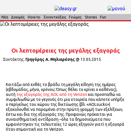
Νέα
Δοκιμές
How to
Συνεντεύξεις
Γνώμες
Stories
Fun
Οι λεπτομέρειες της μεγάλης εξαγοράς
Συντάκτης:
Γρηγόρης Α. Μηλιαρέσης
@
13.05.2015
Κοιτάζω από εχθές το βράδυ τη μεγάλη είδηση της ημέρας
(εβδομάδας, μήνα, χρόνου; Όπως θέλει το κρίνει ο καθένας),
αυτή
της εξαγοράς της AOL από τη Verizon
και προσπαθώ να
συμφιλιωθώ με το γεγονός ότι μια εταιρεία που κάποτε υπήρξε
ο περίγελως του χώρου της δικτύωσης (βλ. «AOLsucks»)
εξακολουθεί να παραμένει στην πρώτη γραμμή των εξελίξεων,
έστω και δια της εξαγοράς της. Προφανώς πρόκειται για
συναισθηματική αντίδραση –όλα τα δημοσιεύματα που
εμφανίστηκαν τις τελευταίες 12 ώρες εξηγούν γιατί η εξαγορά
ήταν σημαντική για τη Verizon.