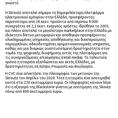
γνωστό.
Η Skroutz αποτελεί σήμερα τη δημοφιλέστερη πλατφόρμα
ηλεκτρονικού εμπορίου στην Ελλάδα, προσφέροντας
περισσότερα από 26 εκατ. προϊόντα από περίπου 9.000
συνεργάτες σε 2,5 εκατ. ενεργούς χρήστες. Ιδρύθηκε το 2005,
και πλέον αποτελεί το μεγαλύτερο marketplace στην Ελλάδα με
ιδιόκτητο δίκτυο μεταφορών και αποθηκών προσφέροντας
ολοκληρωμένες υπηρεσίες αποθήκευσης και διεκπεραίωσης
παραγγελιών, αδειοδοτημένες χρηματοοικονομικές υπηρεσίες,
καθώς και μια διαρκώς αναπτυσσόμενη δραστηριότητα στον
τομέα της ψηφιακής διαφήμισης εντός της πλατφόρμας για
τις συνεργαζόμενες επιχειρήσεις (retail media). Τα τελευταία
χρόνια η εταιρεία εξαπλώνεται και εκτός Ελλάδος, με
δραστηριότητες σε Κύπρο, Ρουμανία και Βουλγαρία.
H CVC είχε αποκτήσει την πλειοψηφία των μετοχών της
Skroutz τον Απρίλιο του 2020. Τότε η εταιρεία είχε αποτιμηθεί
κοντά στα 250 εκατομμύρια ευρώ. Οι πληρφορίες κάνουν λόγο
ότι η εξαγορά της Blackstone γίνεται με αποτίμηση της Skoutz
πάνω από 600 εκατομμύρια ευρώ.