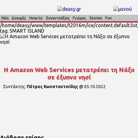
Νέα
Δοκιμές
How to
Συνεντεύξεις
Γνώμες
Stories
Fun
/home/deasy/www/templates/t2016m/ice/content.default.list_
tag: SMART ISLAND
H Amazon Web Services μετατρέπει τη Νάξο
σε έξυπνο νησί
Συντάκτης:
Πέτρος Κωνσταντινίδης
@
05.10.2022
Διάβασε επίσης