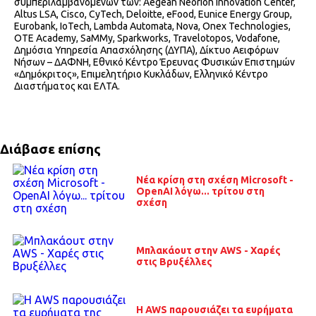
συμπεριλαμβανομένων των: Aegean Neorion Innovation Center,
Altus LSA, Cisco, CyTech, Deloitte, eFood, Eunice Energy Group,
Eurobank, IoTech, Lambda Automata, Nova, Onex Technologies,
OTE Academy, SaMMy, Sparkworks, Travelotopos, Vodafone,
Δημόσια Υπηρεσία Απασχόλησης (ΔΥΠΑ), Δίκτυο Αειφόρων
Νήσων – ΔΑΦΝΗ, Εθνικό Κέντρο Έρευνας Φυσικών Επιστημών
«Δημόκριτος», Επιμελητήριο Κυκλάδων, Ελληνικό Κέντρο
Διαστήματος και ΕΛΤΑ.
Διάβασε επίσης
Νέα κρίση στη σχέση Microsoft -
OpenAI λόγω... τρίτου στη
σχέση
Μπλακάουτ στην AWS - Χαρές
στις Βρυξέλλες
H AWS παρουσιάζει τα ευρήματα