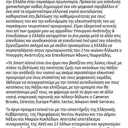
την Ελλάδα στην παγκόσμια πρωτοπορία. Πρόκειται για επένδυση
gamechanger καθώς δημιουργεί ένα νέο ψηφιακό περιβάλλον σ’
ένα από τα σημαντικότερα ελληνικά νησιά συντελώντας
καθοριστικά στη βελτίωση της καθημερινότητας για τους
κατοίκους του και την ενδυνάμωση της ελκυστικότητάς του ως
παγκόσμιου τουριστικού προορισμού. Είμαι εξαιρετικά ευτυχής
που επί των ημερών μου ως αρμοδίου Υπουργού Ανάπτυξης &
Επενδύσεων η Ελλάδα καταρρίπτει το ένα ρεκόρ μετά το άλλο στις
επενδύσεις και αναδεικνύεται σε επενδυτικό hot-spot του πλανήτη.
Εργαζόμαστε σκληρά και με σχέδιο προκειμένου η Ελλάδα να
συγκαταλέγεται στους πρωταγωνιστές του 21ου αιώνα»
δήλωσε ο
Υπουργός Ανάπτυξης και Επενδύσεων Άδωνις Γεωργιάδης.
«Το
Smart
Island
είναι ένα έργο που βασίζεται στις λύσεις
cloud
, με
στόχο τη βελτίωση της ποιότητας ζωής των κατοίκων της Νάξου
και την ανάδειξη του νησιού ως ακόμα περισσότερο ελκυστικό
προορισμό για τους επισκέπτες και τους ψηφιακούς νομάδες.
Θέλουμε να συνεργαστούμε με την τοπική αυτοδιοίκηση και τους
κατοίκους της Νάξου και ελπίζουμε, με την εμπειρία που θα
αποκτήσουμε μαζί τους, να φέρουμε αυτό το έργο και σε άλλα
νησιά, επαρχιακές περιοχής και πόλεις»
δήλωσε ο Cameron
Brooks, Director, Europe Public Sector, Amazon Web Services.
Το έργο πραγματοποιείται με την υποστήριξη της Ελληνικής
Κυβέρνησης, της Περιφέρειας Νοτίου Αιγαίου και του Δήμου
Νάξου και Μικρών Κυκλάδων. Αποτελεί αποτέλεσμα
συνεργασίας της AWS και 23 άλλων εταιρειών και οργανισμών