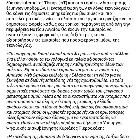
λύσεων Internet of Things (IoT) και συστημάτων διαχείρισης
έξυπνων υποδομών. Η ενσωμάτωση των εν λόγω τεχνολογιών
θα κάνει τις δημόσιες υπηρεσίες πιο βιώσιμες και πιο
αποτελεσματικές, ενώ στο πλαίσιο του έργου οι εργαζόμενοι σε
δημόσιους φορείς καθώς και τοπικοί παράγοντες από όλη την
περιφέρεια Νοτίου Αιγαίου θα έχουν την ευκαιρία να
αναπτύξουν τις ψηφιακές τους δεξιότητες και να
αξιοποιήσουν τις ευκαιρίες που προσφέρονται μέσω της
τεχνολογίας.
«Το πρόγραμμα
Smart
Island
αποτελεί μια εικόνα από το μέλλον:
ένα μέλλον όπου τα τεχνολογικά εργαλεία αξιοποιούνται
δημιουργικά, αναβαθμίζοντας την καθημερινότητα όλων των
πολιτών. Είμαστε ιδιαίτερα χαρούμενοι για το γεγονός ότι η
Amazon
Web
Services
επέλεξε την Ελλάδα και τη Νάξο για να
ξεκινήσει σε διεθνές επίπεδο τη νέα της πρωτοβουλία. Τα τρία
τελευταία χρόνια έχουμε μια ιδιαίτερα παραγωγική συνεργασία, με
σημαντικές επενδύσεις και δράσεις στον τομέα του ψηφιακού
μετασχηματισμού. Μέσα από τα οικοσυστήματα καινοτομίας που
αναπτύσσονται σε όλη την έκταση της χώρας, η Ελλάδα
αναδεικνύεται και η ίδια σε διεθνή κλίμακα ως ένα οικοσύστημα
καινοτομίας, όπου οι ψηφιακές εφαρμογές και οι πρωτοπόρες
ιδέες βρίσκουν εύφορο έδαφος για να εγκατασταθούν, να
αναπτυχθούν και να αλληλεπιδράσουν»
δήλωσε ο Υπουργός
Ψηφιακής Διακυβέρνησης Κυριάκος Πιερρακάκης.
«Η επένδυση της Amazon
W
eb
S
ervices στο νησί της Νάξου θέτει