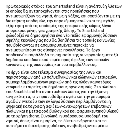
Πρωταρχικός στόχος του Smart Island είναι η ανάπτυξη λύσεων
οι οποίες θα ανταποκρίνονται στις προκλήσεις που
αντιμετωπίζουν τα νησιά, όπως η Νάξος, και σχετίζονται με τη
διαχείριση υποδομών, την παροχή υπηρεσιών και τη μεγάλη
εξάρτηση από τις υποδομές της ηπειρωτικής χώρας λόγω
απομακρυσμένης γεωγραφικής θέσης. Το Smart Island
φιλοδοξεί να δημιουργήσει ένα νέο πεδίο εφαρμογής λύσεων
υψηλής τεχνολογίας που θα βοηθήσει τις τοπικές κοινωνίες
που βρίσκονται σε απομακρυσμένες περιοχές να
αντιμετωπίσουν τις σύγχρονες προκλήσεις. Το έργο
αποδεικνύει παράλληλα τη σημασία της συνεργασίας μεταξύ
δημόσιου και ιδιωτικού τομέα προς όφελος των τοπικών
κοινωνιών, της οικονομίας και του περιβάλλοντος.
Το έργο είναι αποτέλεσμα συνεργασίας της AWS και
περισσότερων από 20 πολυεθνικών και ελληνικών εταιρειών,
συμπεριλαμβανομένων μερικών από τις πλέον καινοτόμες
νεοφυείς εταιρείες και δημόσιους οργανισμούς. Στο πλαίσιο
του Smart Island θα αναπτυχθούν λύσεις για την έξυπνη
κινητικότητα, την πρωτοβάθμια υγεία και την μεταφορά
αγαθών. Μεταξύ των εν λόγω λύσεων περιλαμβάνονται η
ψηφιακή καταγραφή αφίξεων-αναχωρήσεων επιβατικών
πλοίων και η μεταφορά βιολογικού και φαρμακευτικού υλικού
με τη χρήση drone. Συνολικά, η υπάρχουσα υποδομή του
νησιού, όπως είναι η μαρίνα, το δίκτυο ενέργειας και τα
συστήματα διαχείρισης υδάτων, αναβαθμίζονται μέσω