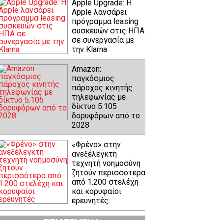
Apple Upgrade: Η
Apple λανσάρει
πρόγραμμα leasing
συσκευών στις ΗΠΑ
σε συνεργασία με
την Klarna
Amazon:
παγκόσμιος
πάροχος κινητής
τηλεφωνίας με
δίκτυο 5.105
δορυφόρων από το
2028
«Φρένο» στην
ανεξέλεγκτη
τεχνητή νοημοσύνη
ζητούν περισσότερα
από 1.200 στελέχη
και κορυφαίοι
ερευνητές