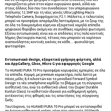
περιορίζονται μόνο στον κύριο ευρυγώνιο φακό, αλλά και
στους άλλους δύο που τον συνοδεύουν: τον υπερευρυγώνιο
ανάλυσης 12.5MP και τη νέας γενιάς Ultra Lighting Macro
Telephoto Camera, διαφράγματος F2.1. Μάλιστα, ο τελευταίος
μπορεί να προσφέρει απαράμιλλη λεπτομέρεια, με το ζουμ της
σε όλα τα δοκιμασμένα εύρη και εξαιρετικά χαμηλά επίπεδα
ψηφιακού θορύβου ακόμη και σε συνθήκες χαμηλού φωτισμού.
Εξίσου εντυπωσιακές είναι και οι επιδόσεις στις πολύ κοντινές
λήψεις (λειτουργία macro), τέτοιες που μπορούν να χαρίσουν
ανεπανάληπτες κοντινές εικόνες σε κάθε… φυσιολάτρη
φωτογράφο.
Εντυπωσιακό
design, εξαιρετικά γρήγορη φόρτιση, αλλά
και AppGallery, Gbox, Micro G για εφαρμογές Google
Tο HUAWEI PURA 70 Pro προσφέρει κορυφαίες εμπειρίες σε όλα
τα επίπεδα. Κομψό, με premium χαρακτήρα, πολύ λεπτό με
πάχος μόλις 8,4 χιλιοστών και το μοναδικό Forward Symbol
Design το νέο smartphone κερδίζει το βλέμμα με τη σύγχρονη
αισθητική του, ενώ τα ανθεκτικά υλικά του (Super Durable
Kunlun Glass) το καθιστούν ιδανικό για καθημερινή χρήση,
αντέχοντας στις φθορές και τις απαιτήσεις της σύγχρονης
ζωής.
Ταυτόχρονα, το HUAWEI PURA 70 Pro μπορεί να ανταποκριθεί
σε έντονη καθημερινή χρήση, χάρη στη μπαταρία 5050mAh,