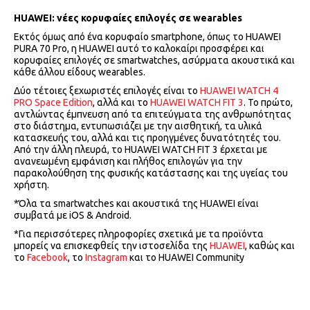
HUAWEI: νέες κορυφαίες επιλογές σε
wearables
Εκτός όμως από ένα κορυφαίο smartphone, όπως το HUAWEI
PURA 70 Pro, η HUAWEI αυτό το καλοκαίρι προσφέρει και
κορυφαίες επιλογές σε smartwatches, ασύρματα ακουστικά και
κάθε άλλου είδους wearables.
Δύο τέτοιες ξεχωριστές επιλογές είναι το
HUAWEI WATCH 4
PRO Space Edition
, αλλά και το
HUAWEI WATCH FIT 3
. Το πρώτο,
αντλώντας έμπνευση από τα επιτεύγματα της ανθρωπότητας
στο διάστημα, εντυπωσιάζει με την αισθητική, τα υλικά
κατασκευής του, αλλά και τις προηγμένες δυνατότητές του.
Από την άλλη πλευρά, το HUAWEI WATCH FIT 3 έρχεται με
ανανεωμένη εμφάνιση και πλήθος επιλογών για την
παρακολούθηση της φυσικής κατάστασης και της υγείας του
χρήστη.
*Όλα τα smartwatches και ακουστικά της HUAWEI είναι
συμβατά με iOS & Android.
*Για περισσότερες πληροφορίες σχετικά με τα προϊόντα
μπορείς να επισκεφθείς την ιστοσελίδα της
HUAWEI
, καθώς και
το
Facebook
, το
Instagram
και το HUAWEI Community