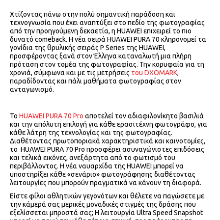
Χτίζοντας πάνω στην πολύ σημαντική παράδοση και
τεχνογνωσία που έχει αναπτύξει στο πεδίο της φωτογραφίας
από την προηγούμενη δεκαετία, η HUAWEI επιχειρεί το πιο
δυνατό comeback. H νέα σειρά HUAWEI PURA 70 κληρονομεί τα
γονίδια της θρυλικής σειράς P Series της HUAWEI,
προσφέροντας ξανά στον Έλληνα καταναλωτή μια πλήρη
πρόταση στον τομέα της φωτογραφίας. Την κορυφαία για τη
χρονιά, σύμφωνα και με τις μετρήσεις
του DXOMARK
,
παραδίδοντας και πάλι μαθήματα φωτογραφίας στον
ανταγωνισμό.
Το
HUAWEI PURA 70 Pro
αποτελεί τον αδιαφιλονίκητο βασιλιά
και την απόλυτη επιλογή για κάθε ερασιτέχνη φωτογράφο, για
κάθε λάτρη της τεχνολογίας και της φωτογραφίας.
Διαθέτοντας πρωτοποριακά χαρακτηριστικά και καινοτομίες,
το HUAWEI PURA 70 Pro προσφέρει ασυναγώνιστες επιδόσεις
και τελικά εικόνες, ανεξάρτητα από το φωτισμό του
περιβάλλοντος. Η νέα ναυαρχίδα της HUAWEI μπορεί να
υποστηρίξει κάθε «σενάριο» φωτογράφησης διαθέτοντας
λειτουργίες που μπορούν πραγματικά να κάνουν τη διαφορά.
Είστε φίλοι αθλητικών γεγονότων και θέλετε να παγώσετε με
την κάμερά σας μερικές μοναδικές στιγμές της δράσης που
εξελίσσεται μπροστά σας; Η λειτουργία Ultra Speed Snapshot