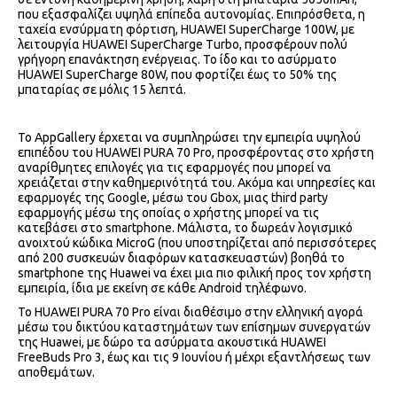
που εξασφαλίζει υψηλά επίπεδα αυτονομίας. Επιπρόσθετα, η
ταχεία ενσύρματη φόρτιση, HUAWEI SuperCharge 100W, με
λειτουργία HUAWEI SuperCharge Turbo, προσφέρουν πολύ
γρήγορη επανάκτηση ενέργειας. Το ίδο και το ασύρματο
HUAWEI SuperCharge 80W, που φορτίζει έως το 50% της
μπαταρίας σε μόλις 15 λεπτά.
Το AppGallery έρχεται να συμπληρώσει την εμπειρία υψηλού
επιπέδου του HUAWEI PURA 70 Pro, προσφέροντας στο χρήστη
αναρίθμητες επιλογές για τις εφαρμογές που μπορεί να
χρειάζεται στην καθημερινότητά του. Ακόμα και υπηρεσίες και
εφαρμογές της Google, μέσω του Gbox, μιας third party
εφαρμογής μέσω της οποίας ο χρήστης μπορεί να τις
κατεβάσει στο smartphone. Μάλιστα, το δωρεάν λογισμικό
ανοιχτού κώδικα MicroG (που υποστηρίζεται από περισσότερες
από 200 συσκευών διαφόρων κατασκευαστών) βοηθά το
smartphone της Huawei να έχει μια πιο φιλική προς τον χρήστη
εμπειρία, ίδια με εκείνη σε κάθε Android τηλέφωνo.
Το HUAWEI PURA 70 Pro είναι διαθέσιμο στην ελληνική αγορά
μέσω του δικτύου καταστημάτων των επίσημων συνεργατών
της Huawei, με δώρο τα ασύρματα ακουστικά HUAWEI
FreeBuds Pro 3, έως και τις 9 Ιουνίου ή μέχρι εξαντλήσεως των
αποθεμάτων.