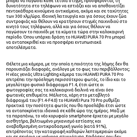
μπορεί να παγώσει κάθε τέτοια στιγμή, προσφέροντας τη
δυνατότητα στο τηλέφωνο να εστιάζει και να αποθανατίζει
πεντακάθαρα κινούμενα αντικείμενα, ακόμα και σε ταχύτητες
των 300 χλμ/ώρα. Ιδανική λειτουργία και για όσους έχουν ζώα
συντροφιάς και θέλουν να κρατήσουν στιγμές παιχνιδιού στο
κινητό τους τηλέφωνο, αλλά και για όσους θέλουν να
παγώσουν το παιχνίδι με τα κύματα τώρα στην καλοκαιρινή
περίοδο. Όπου υπάρχει δράση το HUAWEI PURA 70 Pro μπορεί
να ανταποκριθεί και να προσφέρει εντυπωσιακά
αποτελέσματα.
Θέλετε μια κάμερα, με την οποία η ποιότητα της λήψης δεν θα
παρουσιάζει διαφορές, ανάλογα με το φως του περιβάλλοντος;
Η νέας γενιάς Ultra Lighting κάμερα του HUAWEI PURA 70 Pro
επιτρέπει την πρόσληψη περισσότερου φωτός, το ίδιο και το
μεγαλύτερο φυσικό διάφραγμα F1.4, έτσι ώστε οι
φωτογραφίες σας τα καλοκαιρινά δειλινά να είναι όσο
φωτεινές επιθυμείτε. Μάλιστα, χάρη στο μεταβλητό
διάφραγμά του (F1.4-F4.0) το HUAWEI Pura 70 Pro ρυθμίζει
πρακτικά την ποσότητα φωτός που θα προσλάβει έτσι ώστε
να ανταποκρίνεται ιδανικά σε κάθε ώρα της ημέρας. Μαζί με
τα παραπάνω, το νέο κορυφαίο smartphone έρχεται με μεγάλο
αισθητήρα, βελτιωμένο μηχανισμό εστίασης και
αναβαθμισμένη αντικραδασμική γωνία (κατά 91%),
επιτρέποντας την καταγραφή καθαρών λεπτομερειών ακόμα
και σε σενάρια με γρήγορα στιγμιότυπα. Επιδόσεις που δεν