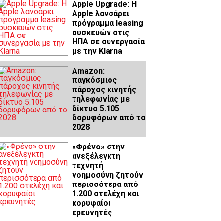
Apple Upgrade: Η
Apple λανσάρει
πρόγραμμα leasing
συσκευών στις
ΗΠΑ σε συνεργασία
με την Klarna
Amazon:
παγκόσμιος
πάροχος κινητής
τηλεφωνίας με
δίκτυο 5.105
δορυφόρων από το
2028
«Φρένο» στην
ανεξέλεγκτη
τεχνητή
νοημοσύνη ζητούν
περισσότερα από
1.200 στελέχη και
κορυφαίοι
ερευνητές