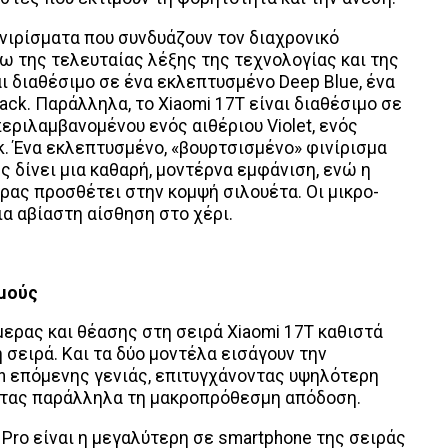
ινιρίσματα που συνδυάζουν τον διαχρονικό
ω της τελευταίας λέξης της τεχνολογίας και της
αι διαθέσιμο σε ένα εκλεπτυσμένο Deep Blue, ένα
lack. Παράλληλα, το Xiaomi 17T είναι διαθέσιμο σε
ριλαμβανομένου ενός αιθέριου Violet, ενός
k. Ένα εκλεπτυσμένο, «βουρτσισμένο» φινίρισμα
ς δίνει μια καθαρή, μοντέρνα εμφάνιση, ενώ η
ρας προσθέτει στην κομψή σιλουέτα. Οι μικρο-
α αβίαστη αίσθηση στο χέρι.
σμούς
ερας και θέασης στη σειρά Xiaomi 17T καθιστά
 σειρά. Και τα δύο μοντέλα εισάγουν την
on επόμενης γενιάς, επιτυγχάνοντας υψηλότερη
ντας παράλληλα τη μακροπρόθεσμη απόδοση.
Pro είναι η μεγαλύτερη σε smartphone της σειράς