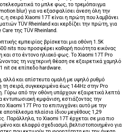
ποτελεσματικά το μπλε φως, το τρεμόπαιγμα
(motion blur) για να εξασφαλίσει άνεση όλη την
ς, η σειρά Xiaomi 17T είναι η πρώτη που λαμβάνει
τιών TÜV Rheinland και κερδίζει την πρώτη, για
e Care της TÜV Rheinland.
οπτικής εμπειρίας βρίσκεται μια οθόνη 1.5K
0 nits που προσφέρει καθαρή ποιότητα εικόνας
η και στο έντονο ηλιακό φως. Το Xiaomi 17T Pro
νοντας τη νυχτερινή θέαση σε εξαιρετικά χαμηλό
 nit σε επίπεδο hardware.
, αλλά και απίστευτα ομαλή με υψηλό ρυθμό
τη σειρά, συγκεκριμένα έως 144Hz στην Pro
η. Γύρω από την οθόνη υπάρχουν εξαιρετικά λεπτά
ια εντυπωσιακή εμφάνιση, εστιάζοντας την
ο Xiaomi 17T Pro το επιτυγχάνει αυτό με την
ε αποτέλεσμα πλαίσια ίδιου μεγέθους 1,29
ς. Παράλληλα, το Xiaomi 17T έρχεται σε μια πιο
μένο και ελαφρύ σχεδιασμό, βελτιστοποιημένο για
ήστες που εκτιμούν τη φορητότητα και την άνεση.