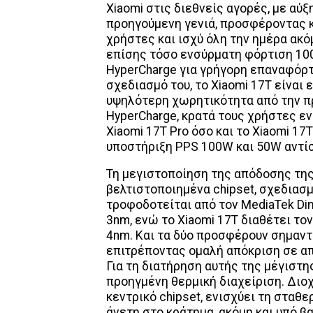
Xiaomi στις διεθνείς αγορές, με αύ
προηγούμενη γενιά, προσφέροντας κ
χρήστες και ισχύ όλη την ημέρα ακόμ
επίσης τόσο ενσύρματη φόρτιση 10
HyperCharge για γρήγορη επαναφόρτ
σχεδιασμό του, το Xiaomi 17T είνα
υψηλότερη χωρητικότητα από την π
HyperCharge, κρατά τους χρήστες εν
Xiaomi 17T Pro όσο και το Xiaomi 17
υποστήριξη PPS 100W και 50W αντίσ
Τη μεγιστοποίηση της απόδοσης της
βελτιστοποιημένα chipset, σχεδιασμ
τροφοδοτείται από τον MediaTek Di
3nm, ενώ το Xiaomi 17T διαθέτει τον
4nm. Και τα δύο προσφέρουν σημαντι
επιτρέποντας ομαλή απόκριση σε απα
Για τη διατήρηση αυτής της μέγιστη
προηγμένη θερμική διαχείριση. Διο
κεντρικό chipset, ενισχύει τη σταθ
άνετη στο κράτημα, ακόμη και υπό β