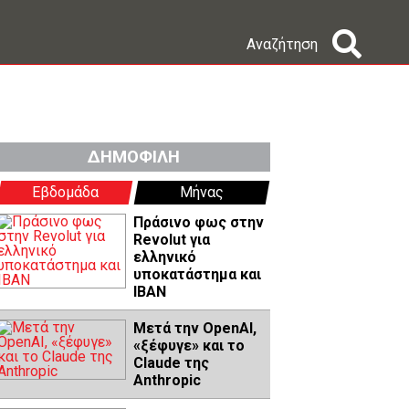
Αναζήτηση
ΔΗΜΟΦΙΛΗ
Εβδομάδα
Μήνας
Πράσινο φως στην
Revolut για
ελληνικό
υποκατάστημα και
IBAN
Μετά την OpenAI,
«ξέφυγε» και το
Claude της
Anthropic