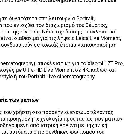
αποτυπώνοντας συναίσθημα και ιστορία σε κάθε
ή τη δυνατότητα στη λειτουργία Portrait,
 που ενισχύει τον διαχωρισμό του θέματος,
ητα της κίνησης. Νέας σχεδίασης αποκλειστικά
ίναι διαθέσιμα για τις λήψεις Leica Live Moment,
συνδυαστούν σε κολλάζ έτοιμα για κοινοποίηση
ematography), αποκλειστική για το Xiaomi 17T Pro,
ογές με Ultra-HD Live Moment σε 4K, καθώς και
yle ή του Portrait Live cinematography.
σία των ματιών
κες του χρήστη στο προσκήνιο, ενσωματώνοντας
. μια προηγμένη τεχνολογία προστασίας των ματιών
θοδηγούμενη από ιατρική έρευνα με μηχανική
εται αυτόματα στις συνθήκες φωτισμού του