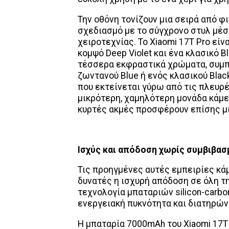
Την οθόνη τονίζουν μια σειρά από φ
σχεδιασμό με το σύγχρονο στυλ μέσ
χειροτεχνίας. Το Xiaomi 17T Pro είν
κομψό Deep Violet και ένα κλασικό B
τέσσερα εκφραστικά χρώματα, συμπε
ζωντανού Blue ή ενός κλασικού Blac
που εκτείνεται γύρω από τις πλευρέ
μικρότερη, χαμηλότερη μονάδα κάμε
κυρτές ακμές προσφέρουν επίσης μι
Ισχύς και απόδοση χωρίς συμβιβα
Τις προηγμένες αυτές εμπειρίες κάμ
δυνατές η ισχυρή απόδοση σε όλη τη
τεχνολογία μπαταριών silicon-carb
ενεργειακή πυκνότητα και διατηρώ
Η μπαταρία 7000mAh του Xiaomi 17T 