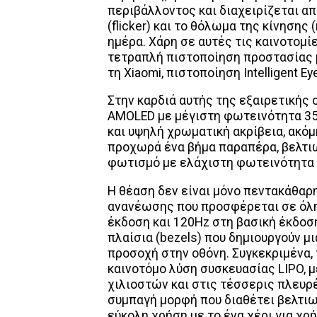
περιβάλλοντος και διαχειρίζεται α
(flicker) και το θόλωμα της κίνησης 
ημέρα. Χάρη σε αυτές τις καινοτομίε
τετραπλή πιστοποίηση προστασίας μα
τη Xiaomi, πιστοποίηση Intelligent Ey
Στην καρδιά αυτής της εξαιρετικής 
AMOLED με μέγιστη φωτεινότητα 350
και υψηλή χρωματική ακρίβεια, ακόμ
προχωρά ένα βήμα παραπέρα, βελτιώ
φωτισμό με ελάχιστη φωτεινότητα 1
Η θέαση δεν είναι μόνο πεντακάθαρη
ανανέωσης που προσφέρεται σε όλη 
έκδοση και 120Hz στη βασική έκδοσ
πλαίσια (bezels) που δημιουργούν μ
προσοχή στην οθόνη. Συγκεκριμένα, τ
καινοτόμο λύση συσκευασίας LIPO, μ
χιλιοστών και στις τέσσερις πλευρέ
συμπαγή μορφή που διαθέτει βελτιω
εύκολη χρήση με το ένα χέρι για χρ