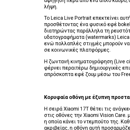
αφήγηση πέρα από ένα απλό κάδρο, 
λήψη.
Το Leica Live Portrait επεκτείνει αυτ
προσθέτοντας ένα φυσικό εφέ bokeh
διατηρώντας παράλληλα τη ρευστότ
υδατογραφήματα (watermarks) Leica ε
ενώ πολλαπλές στιγμές μπορούν να 
σε κοινωνικές πλατφόρμες.
Η ζωντανή κινηματογράφηση (Live cin
φέρνει περαιτέρω δημιουργικές επιλ
απρόσκοπτα εφέ ζουμ μέσω του Freest
Κορυφαία οθόνη με έξυπνη προστα
Η σειρά Xiaomi 17T θέτει τις ανάγ
στις οθόνες την Xiaomi Vision Care
η οποία κάνει το ντεμπούτο της. Κα
ακριβείας, η οθόνη αυτή προσαρμόζ