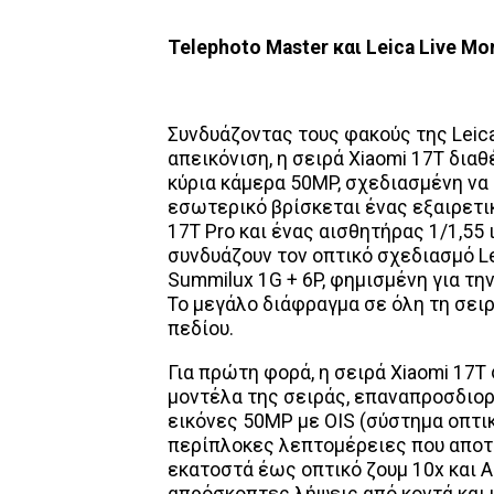
Telephoto
Master
και
Leica
Live
Mo
Συνδυάζοντας τους φακούς της Leica
απεικόνιση, η σειρά Xiaomi 17T δια
κύρια κάμερα 50MP, σχεδιασμένη να
εσωτερικό βρίσκεται ένας εξαιρετι
17T Pro και ένας αισθητήρας 1/1,55 
συνδυάζουν τον οπτικό σχεδιασμό Le
Summilux 1G + 6P, φημισμένη για τη
Το μεγάλο διάφραγμα σε όλη τη σει
πεδίου.
Για πρώτη φορά, η σειρά Xiaomi 17T
μοντέλα της σειράς, επαναπροσδιορ
εικόνες 50MP με OIS (σύστημα οπτικ
περίπλοκες λεπτομέρειες που απο
εκατοστά έως οπτικό ζουμ 10x και A
απρόσκοπτες λήψεις από κοντά και μ