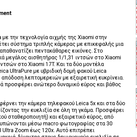
ment
 με την τεχνολογία αιχμής της Xiaomi στην
θέτει σύστημα τριπλής κάμερας με επικεφαλής μια
 απαθανατίζει πεντακάθαρες εικόνες. Στο
κά μεγάλος αισθητήρας 1/1,31 ιντσών στο Xiaomi
ιντσών στο Xiaomi 17T. Και τα δύο μοντέλα
ica UltraPure με υβριδική δομή φακού Leica
ν απόδοση λεπτομερειών με εξαιρετική ευκρίνεια.
ρά προσφέρει ανώτερο δυναμικό εύρος και βάθος
 φέρνει την κάμερα τηλεφακού Leica 5x και στα δύο
ίζοντας την ευελιξία σε όλη τη γκάμα. Προσφέρει
ού σταθεροποιητή) και εξαιρετικό εύρος, από
τυπώνονται μέσω macro φωτογραφίας στα 30
I Ultra Zoom έως 120x. Αυτό επιτρέπει
ακριά, δίνοντας στους δημιουργούς ευελιξία σε