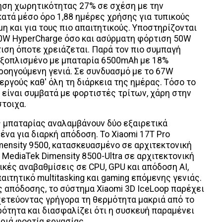
ξηση χωρητικότητας 27% σε σχέση με την
ατά μέσο όρο 1,88 ημέρες χρήσης για τυπικούς
η και για τους πιο απαιτητικούς. Υποστηρίζονται
0W HyperCharge όσο και ασύρματη φόρτιση 50W
ιση όποτε χρειάζεται. Παρά τον πιο συμπαγή
ι εξοπλισμένο με μπαταρία 6500mAh με 18%
ροηγούμενη γενιά. Σε συνδυασμό με το 67W
εργούς καθ' όλη τη διάρκεια της ημέρας. Τόσο το
T είναι συμβατά με φορτιστές τρίτων, χάρη στην
τοιχα.
 μπαταρίας αναλαμβάνουν δύο εξαιρετικά
ένα για διαρκή απόδοση. Το Xiaomi 17T Pro
mensity 9500, κατασκευασμένο σε αρχιτεκτονική
 MediaTek Dimensity 8500-Ultra σε αρχιτεκτονική
κές αναβαθμίσεις σε CPU, GPU και απόδοση AI,
ιτητικό multitasking και gaming επόμενης γενιάς.
ς απόδοσης, το σύστημα Xiaomi 3D IceLoop παρέχει
χετεύοντας γρήγορα τη θερμότητα μακριά από το
ερότητα και διασφαλίζει ότι η συσκευή παραμένει
αριά φορτία εργασίας.