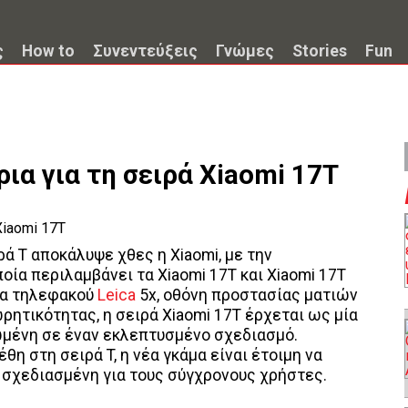
ς
How to
Συνεντεύξεις
Γνώμες
Stories
Fun
ια για τη σειρά Xiaomi 17T
ά T αποκάλυψε χθες η Xiaomi, με την
ποία περιλαμβάνει τα Xiaomi 17T και Xiaomi 17T
ρα τηλεφακού
Leica
5x, οθόνη προστασίας ματιών
ρητικότητας, η σειρά Xiaomi 17T έρχεται ως μία
μένη σε έναν εκλεπτυσμένο σχεδιασμό.
η στη σειρά T, η νέα γκάμα είναι έτοιμη να
, σχεδιασμένη για τους σύγχρονους χρήστες.