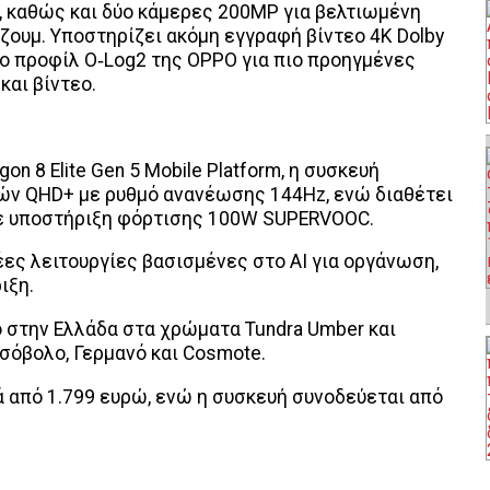
 καθώς και δύο κάμερες 200MP για βελτιωμένη
ζουμ. Υποστηρίζει ακόμη εγγραφή βίντεο 4K Dolby
νέο προφίλ O‑Log2 της OPPO για πιο προηγμένες
και βίντεο.
 8 Elite Gen 5 Mobile Platform, η συσκευή
ών QHD+ με ρυθμό ανανέωσης 144Hz, ενώ διαθέτει
 με υποστήριξη φόρτισης 100W SUPERVOOC.
έες λειτουργίες βασισμένες στο AI για οργάνωση,
ιξη.
μο στην Ελλάδα στα χρώματα Tundra Umber και
ωτσόβολο, Γερμανό και Cosmote.
ά από 1.799 ευρώ, ενώ η συσκευή συνοδεύεται από