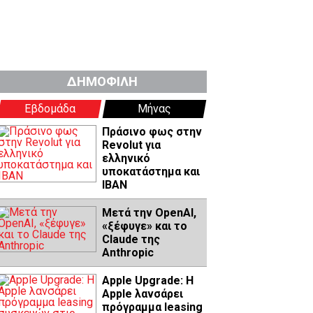
ΔΗΜΟΦΙΛΗ
Εβδομάδα
Μήνας
Πράσινο φως στην
Revolut για
ελληνικό
υποκατάστημα και
IBAN
Μετά την OpenAI,
«ξέφυγε» και το
Claude της
Anthropic
Apple Upgrade: Η
Apple λανσάρει
πρόγραμμα leasing