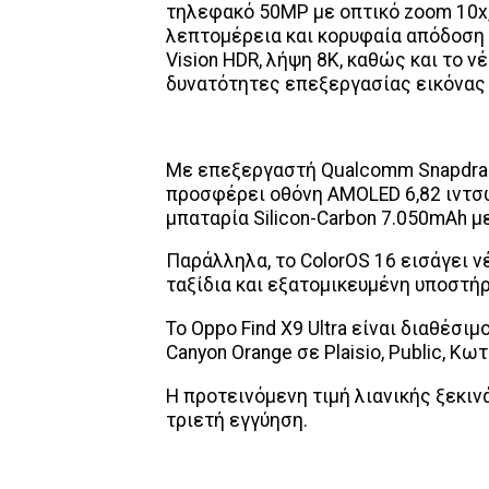
τηλεφακό 50MP με οπτικό zoom 10x,
λεπτομέρεια και κορυφαία απόδοση 
Vision HDR, λήψη 8K, καθώς και το 
δυνατότητες επεξεργασίας εικόνας 
Με επεξεργαστή Qualcomm Snapdragon
προσφέρει οθόνη AMOLED 6,82 ιντσ
μπαταρία Silicon-Carbon 7.050mAh
Παράλληλα, το ColorOS 16 εισάγει ν
ταξίδια και εξατομικευμένη υποστήρ
Το Oppo Find X9 Ultra είναι διαθέσι
Canyon Orange σε Plaisio, Public, Κ
Η προτεινόμενη τιμή λιανικής ξεκιν
τριετή εγγύηση.