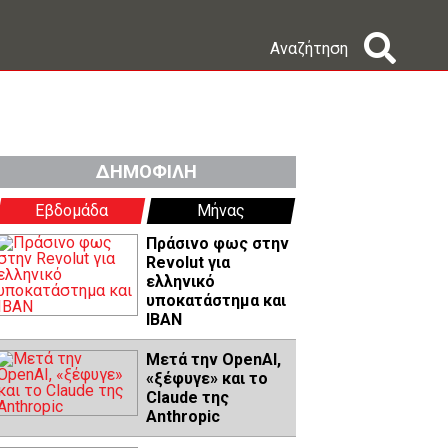
Αναζήτηση
ΔΗΜΟΦΙΛΗ
Εβδομάδα
Μήνας
Πράσινο φως στην
Revolut για
ελληνικό
υποκατάστημα και
IBAN
Μετά την OpenAI,
«ξέφυγε» και το
Claude της
Anthropic